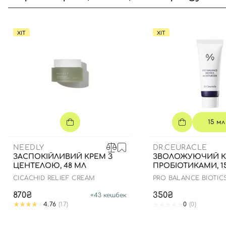
ХІТ
ХІТ
15 мл
NEEDLY
DR.CEURACLE
ЗАСПОКІЙЛИВИЙ КРЕМ З
ЗВОЛОЖУЮЧИЙ К
ЦЕНТЕЛОЮ, 48 МЛ
ПРОБІОТИКАМИ, 1
CICACHID RELIEF CREAM
PRO BALANCE BIOTIC
MOISTURIZER
870₴
350₴
+
43
кешбек
4.76
(17)
0
(0)