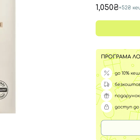
Для обличчя
1,050₴
+
52₴
ке
СПФ захист для дітей
вари
Для зони повік
ПРОГРАМА ЛО
до 10% ке
безкоштов
подарунок
доступ до 