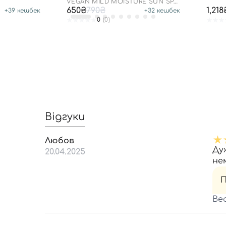
SPF 5
VEGAN MILD MOISTURE SUN SPF
50+ PA++++
650₴
790₴
1,218
+
39
кешбек
+
32
кешбек
0
(0)
Відгуки
Любов
Ду
20.04.2025
не
П
Be