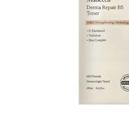
Всі то
гієни