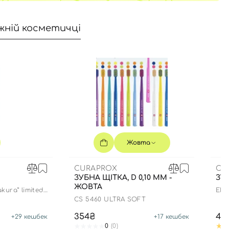
жній косметичці
Жовта
CURAPROX
CU
ЗУБНА ЩІТКА, D 0,10 ММ -
ЗУ
ЖОВТА
akura” limited
ENZ
CS 5460 ULTRA SOFT
354₴
44
+
29
кешбек
+
17
кешбек
0
(0)