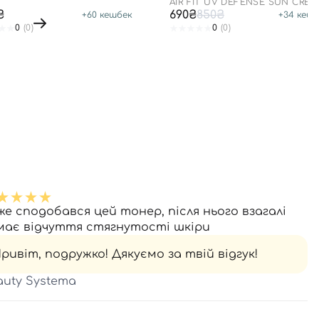
0+ PA++++
AIR FIT UV DEFENSE SUN CRE
SPF50
₴
690₴
850₴
+
60
кешбек
+
34
кешб
0
(0)
0
(0)
же сподобався цей тонер, після нього взагалі
має відчуття стягнутості шкіри
ривіт, подружко! Дякуємо за твій відгук!
auty Systema