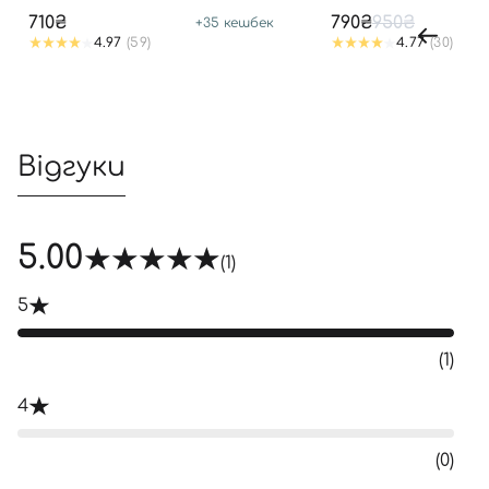
SPF50+ PA++++
710₴
790₴
950₴
+
35
кешбек
4.97
(59)
4.77
(30)
Відгуки
5.00
(1)
5
(1)
4
(0)