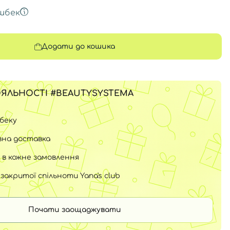
шбек
Додати до кошика
ЯЛЬНОСТІ #BEAUTYSYSTEMA
шбеку
на доставка
 в кожне замовлення
закритої спільноти Yana's club
Почати заощаджувати