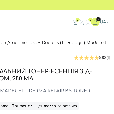
0
0
0
UA
лом Doctors (Theralogic) Madecell Derma Repair B5 Toner, 280 мл
5.00
(1)
ЛЬНИЙ ТОНЕР-ЕСЕНЦІЯ З Д-
М, 280 МЛ
 MADECELL DERMA REPAIR B5 TONER
лота
Пантенол
Центелла азіатська