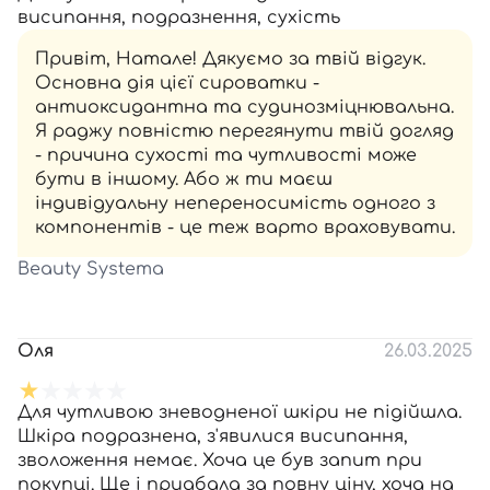
висипання, подразнення, сухість
Привіт, Натале! Дякуємо за твій відгук.
Основна дія цієї сироватки -
антиоксидантна та судинозміцнювальна.
Я раджу повністю перегянути твій догляд
- причина сухості та чутливості може
бути в іншому. Або ж ти маєш
індивідуальну непереносимість одного з
компонентів - це теж варто враховувати.
Beauty Systema
Оля
26.03.2025
Для чутливою зневодненої шкіри не підійшла.
Шкіра подразнена, з'явилися висипання,
зволоження немає. Хоча це був запит при
покупці. Ще і придбала за повну ціну, хоча на