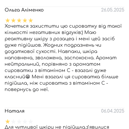
Ольга Аліменко
26.05.2025
Хочеться захистити цю сироватку від такої
кількості негативних відгуків:) Маю
реактивну шкіру з розацеа і мені цей засіб
дуже підійшов. Жодних подразнень чи
додаткової сухості. Навпаки, шкіра
наповнена, зволожена, заспокоєна. Аромат
нейтральний, порівняно з ароматом
сироватки з вітаміном С - взагалі дуже
класний😁 Мені взагалі ця сироватка більше
підійшла, ніж сироватка з вітаміном С -
повернусь до неї.
Наталя
06.04.2025
Для чутливої шкіри не підійшла.зʼявилися