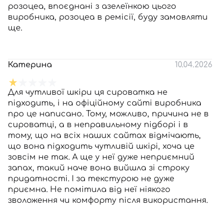
розоцеа, впоєднані з азелеїнкою цього
виробника, розоцеа в ремісії, буду замовляти
ще.
Катерина
10.04.2026
Для чутливої шкіри ця сироватка не
підходить, і на офіційному сайті виробника
про це написано. Тому, можливо, причина не в
сироватці, а в неправильному підборі і в
тому, що на всіх наших сайтах відмічають,
що вона підходить чутливій шкірі, хоча це
зовсім не так. А ще у неї дуже неприємний
запах, такий наче вона вийшла зі строку
придатності. І за текстурою не дуже
приємна. Не помітила від неї ніякого
зволоження чи комфорту після використання.