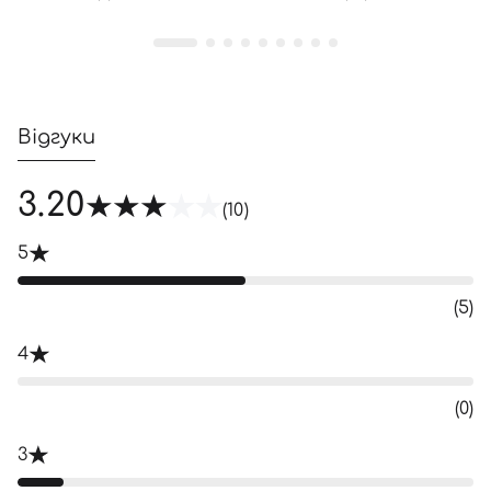
Відгуки
3.20
(10)
5
Вхід
Реєстрація
(5)
Номер телефону
4
(0)
Відправляючи форму для авторизації/реєстрації ви
3
приймаєте умови
Угоди користувача