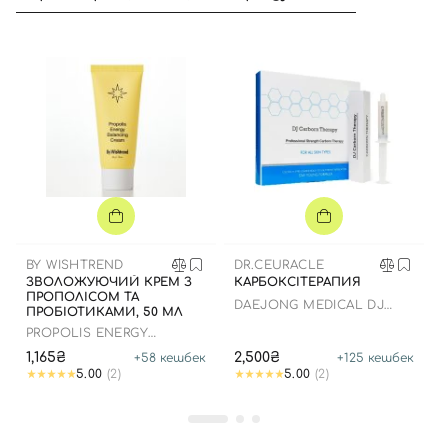
BY WISHTREND
DR.CEURACLE
ЗВОЛОЖУЮЧИЙ КРЕМ З
КАРБОКСІТЕРАПИЯ
ПРОПОЛІСОМ ТА
DAEJONG MEDICAL DJ
ПРОБІОТИКАМИ, 50 МЛ
CARBORN THERAPY
PROPOLIS ENERGY
PROFESSION STRENGTH
BALANSING CREAM
CARBORN THERAPY
1,165₴
2,500₴
+
58
кешбек
+
125
кешбек
5.00
(2)
5.00
(2)