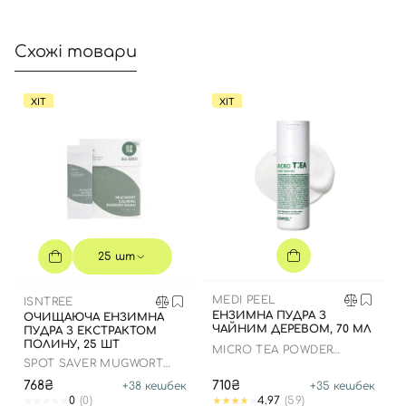
Схожі товари
ХІТ
ХІТ
25 шт
MEDI PEEL
ISNTREE
ЕНЗИМНА ПУДРА З
ОЧИЩАЮЧА ЕНЗИМНА
ЧАЙНИМ ДЕРЕВОМ, 70 МЛ
ПУДРА З ЕКСТРАКТОМ
ПОЛИНУ, 25 ШТ
MICRO TEA POWDER
CLEANSER
SPOT SAVER MUGWORT
POWDER WASH
768₴
710₴
+
38
кешбек
+
35
кешбек
0
(0)
4.97
(59)