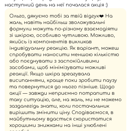
наступний день на неї почалася акція :)
Ольго, дякуємо тобі за твій відгук❤️ На
жаль, навіть найбільш зволожувальні
формули можуть по-різному взаємодіяти
зі шкірою, особливо чутливою. Можливо,
якийсь із компонентів викликав
індивідуальну реакцію. Як варіант, можеш
спробувати наносити меншою кількістю
або поєднувати з заспокійливими
засобами, щоб мінімізувати можливі
реакції. Якщо шкіра зреагувала
висипаннями, краще поки зробити паузу
та повернутися до нього пізніше. Щодо
акції — завжди неприємно потрапити в
таку ситуацію, але, на жаль, ми не можемо
заздалегідь знати, коли постачальник
вирішить змінити ціну. Сподіваємося, в
майбутньому вдасться скористатися
хорошими знижками на інші улюблені