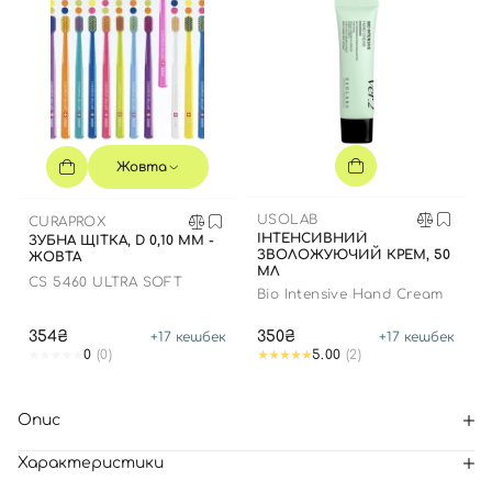
Жовта
USOLAB
CURAPROX
ІНТЕНСИВНИЙ
ЗУБНА ЩІТКА, D 0,10 ММ -
ЗВОЛОЖУЮЧИЙ КРЕМ, 50
ЖОВТА
МЛ
CS 5460 ULTRA SOFT
Bio Intensive Hand Cream
354₴
350₴
+
17
кешбек
+
17
кешбек
0
(0)
5.00
(2)
Опис
Характеристики