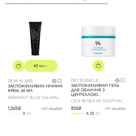
Вхід
Реєстрація
Номер телефону
60 мл
DR.CEURACLE
DEAR KLAIRS
ЗАСПОКІЙЛИВИЙ ГЕЛЬ
ЗАСПОКІЙЛИВИЙ НІЧНИЙ
Відправляючи форму для авторизації/реєстрації ви
ДЛЯ ОБЛИЧЧЯ З
КРЕМ, 60 МЛ
ЦЕНТЕЛЛОЮ
приймаєте умови
Угоди користувача
MIDNIGHT BLUE CALMING
АЗІАТСЬКОЮ, 110 МЛ
СICA REGEN 95 SOOTHING
CREAM
GEL
Далі
1,265₴
820₴
+
63
кешбек
+
41
кешбек
0
(0)
4.20
(5)
Увійти за допомогою e-mail