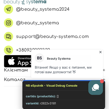
@beauty_systema2024
@beauty_systema
support@beauty-systema.com
+380930992322
Клієнтам
Каталог
NB eSputnik - Visual Debug Console
cartIds (productIds):
[]
© 2026 Всі права захищені
variantId:
r2622v3181