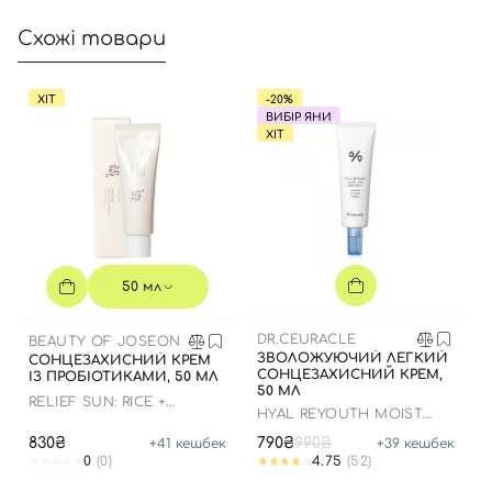
Схожі товари
ХІТ
-20%
ВИБІР ЯНИ
ХІТ
50 мл
DR.CEURACLE
BEAUTY OF JOSEON
ЗВОЛОЖУЮЧИЙ ЛЕГКИЙ
СОНЦЕЗАХИСНИЙ КРЕМ
СОНЦЕЗАХИСНИЙ КРЕМ,
ІЗ ПРОБІОТИКАМИ, 50 МЛ
50 МЛ
RELIEF SUN: RICE +
HYAL REYOUTH MOIST
PROBIOTICS
SUN SPF 50/PA++++
830₴
790₴
990₴
+
41
кешбек
+
39
кешбек
0
(0)
4.75
(52)