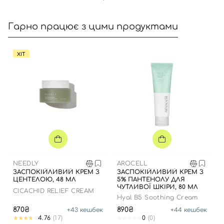
Номер телефону
Гарно працює з цими продуктами
Відправляючи форму для авторизації/реєстрації ви
ХІТ
приймаєте умови
Угоди користувача
Далі
Увійти за допомогою e-mail
NEEDLY
AROCELL
ЗАСПОКІЙЛИВИЙ КРЕМ З
ЗАСПОКІЙЛИВИЙ КРЕМ З
ЦЕНТЕЛОЮ, 48 МЛ
5% ПАНТЕНОЛУ ДЛЯ
ЧУТЛИВОЇ ШКІРИ, 80 МЛ
CICACHID RELIEF CREAM
Hyal B5 Soothing Cream
870₴
890₴
+
43
кешбек
+
44
кешбек
4.76
(17)
0
(0)