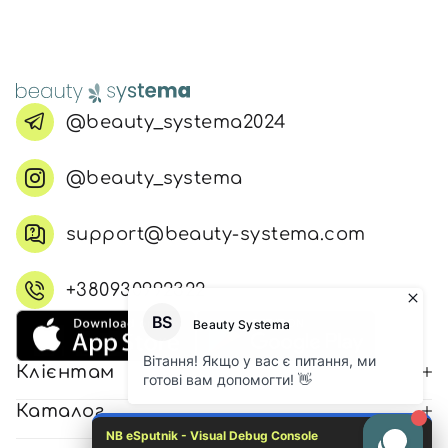
@beauty_systema2024
@beauty_systema
support@beauty-systema.com
+380930992322
Клієнтам
Каталог
NB eSputnik - Visual Debug Console