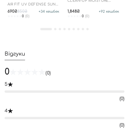
CLEAN-UP MOISTURE
07.01.2027 РОКУ
AIR FIT UV DEFENSE SUN
BALANCING CREAM
CREAM SPF50
690₴
850₴
1,848₴
+
34
кешбек
+
92
кешбек
0
(0)
0
(0)
Відгуки
0
(0)
5
(0)
4
(0)