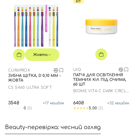
ХІТ
Жовта
UIQ
CURAPROX
ПАТЧІ ДЛЯ ОСВІТЛЕННЯ
ЗУБНА ЩІТКА, D 0,10 ММ -
ТЕМНИХ КІЛ ПІД ОЧИМА,
ЖОВТА
60 ШТ
CS 5460 ULTRA SOFT
BIOME VITA C DARK CIRCLE
EYE PATCH
354₴
640₴
+
17
кешбек
+
32
кешбек
0
(0)
5.00
(3)
Beauty-перевірка: чесний огляд