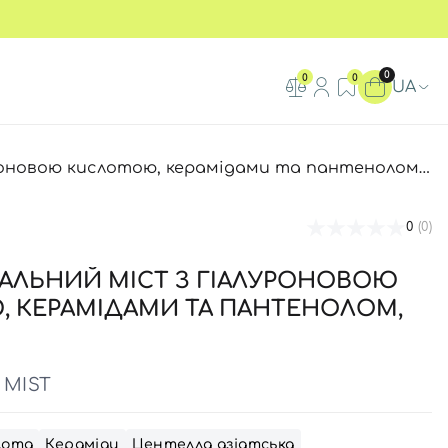
0
0
0
UA
тою, керамідами та пантенолом AROCELL Hyal + Derma mist, 100 мл
0
(0)
АЛЬНИЙ МІСТ З ГІАЛУРОНОВОЮ
 КЕРАМІДАМИ ТА ПАНТЕНОЛОМ,
 MIST
лота
Кераміди
Центелла азіатська