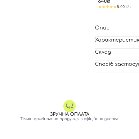
PATCH
640₴
5.00
(3)
Опис
Характеристи
Склад
Спосіб застосу
ЗРУЧНА ОПЛАТА
Тільки оригінальна продукція з офіційних джерел.