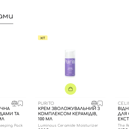
ами
ХІТ
Вхід
Реєстрація
PURITO
CEL
ІЧНА
КРЕМ ЗВОЛОЖУВАЛЬНИЙ З
ВІД
ІДАМИ ТА
КОМПЛЕКСОМ КЕРАМІДІВ,
ДЛЯ 
Номер телефону
МЛ
100 МЛ
ЕКСТ
50 М
eeping Pack
Luminous Ceramide Moisturizer
The R