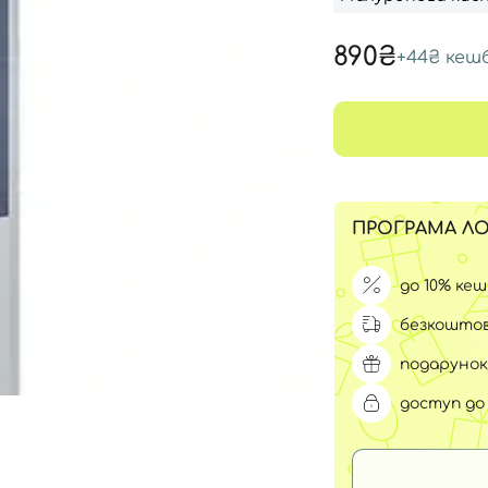
Для обличчя
СПФ захист для дітей
890₴
вари
+
44₴
кеш
Для зони повік
ПРОГРАМА ЛО
до 10% ке
безкоштов
подарунок
доступ до 