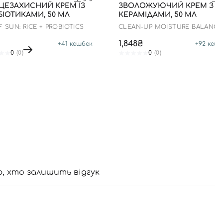
ЦЕЗАХИСНИЙ КРЕМ ІЗ
ЗВОЛОЖУЮЧИЙ КРЕМ З
ІОТИКАМИ, 50 МЛ
КЕРАМІДАМИ, 50 МЛ
F SUN: RICE + PROBIOTICS
CLEAN-UP MOISTURE BALANCI
CREAM
1,848₴
+
41
кешбек
+
92
кешб
0
(0)
0
(0)
ю, хто залишить відгук