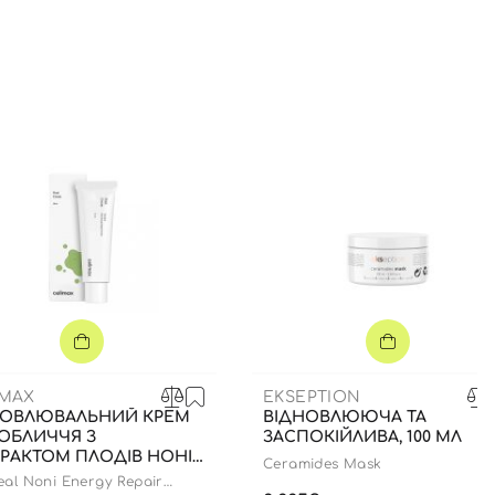
IMAX
EKSEPTION
НОВЛЮВАЛЬНИЙ КРЕМ
ВІДНОВЛЮЮЧА ТА
ОБЛИЧЧЯ З
ЗАСПОКІЙЛИВА, 100 МЛ
РАКТОМ ПЛОДІВ НОНІ,
Ceramides Mask
Л
eal Noni Energy Repair