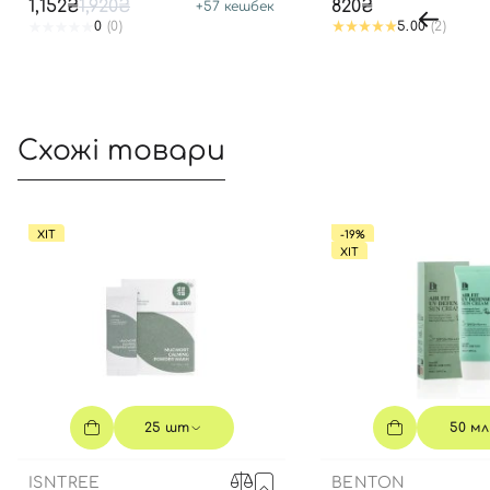
1,152₴
1,920₴
820₴
+
57
кешбек
0
(0)
5.00
(2)
Схожі товари
ХІТ
-19%
ХІТ
25 шт
50 мл
ISNTREE
BENTON