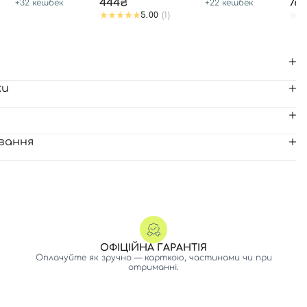
444₴
76
+
32
кешбек
+
22
кешбек
5.00
(1)
ки
вання
ОФІЦІЙНА ГАРАНТІЯ
Оплачуйте як зручно — карткою, частинами чи при
отриманні.