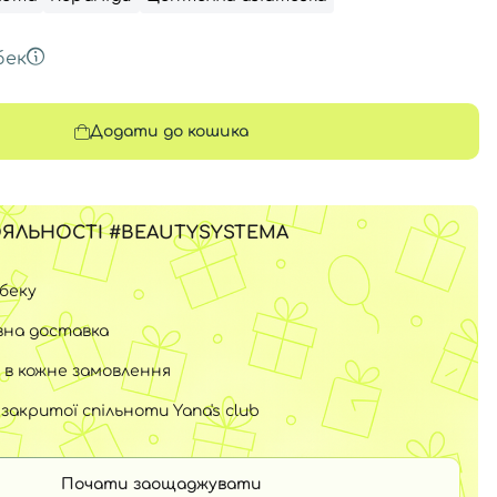
бек
Додати до кошика
ЯЛЬНОСТІ #BEAUTYSYSTEMA
шбеку
на доставка
 в кожне замовлення
закритої спільноти Yana's club
Почати заощаджувати