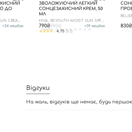
АХИСНИЙ
ЗВОЛОЖУЮЧИЙ ЛЕГКИЙ
СОН
ОЮ ДО
СОНЦЕЗАХИСНИЙ КРЕМ, 50
ПРОБ
МЛ
RELIE
 SUN CREAM
HYAL REYOUTH MOIST SUN SPF
50/PA++++
790₴
990₴
830₴
+
34
кешбек
+
39
кешбек
4.75
(52)
Відгуки
На жаль, відгуків ще немає, будь першо