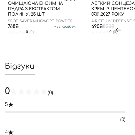
ОЧИЩАЮЧА ЕНЗИМНА
ЛЕГКИЙ СОНЦЕЗ
ПУДРА З ЕКСТРАКТОМ
КРЕМ ІЗ ЦЕНТЕЛ
ПОЛИНУ, 25 ШТ
07.01.2027 РОКУ
SPOT SAVER MUGWORT POWDER
AIR FIT UV DEFENSE
WASH
SPF50
768₴
690₴
850₴
+
38
кешбек
0
(0)
0
(0)
Відгуки
0
(0)
5
(0)
4