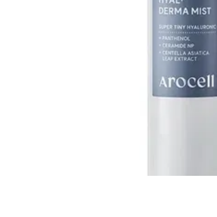
Всі то
гієни