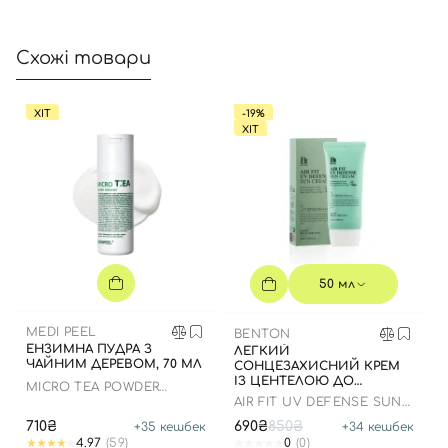
Увійти за допомогою e-mail
Схожі товари
ХІТ
-19%
ХІТ
50 мл
MEDI PEEL
BENTON
ЕНЗИМНА ПУДРА З
ЛЕГКИЙ
ЧАЙНИМ ДЕРЕВОМ, 70 МЛ
СОНЦЕЗАХИСНИЙ КРЕМ
ІЗ ЦЕНТЕЛОЮ ДО
MICRO TEA POWDER
07.01.2027 РОКУ
CLEANSER
AIR FIT UV DEFENSE SUN
CREAM SPF50
710₴
690₴
850₴
+
35
кешбек
+
34
кешбек
4.97
(59)
0
(0)