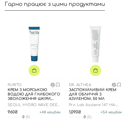
Гарно працює з цими продуктами
Вхід
Реєстрація
Номер телефону
PURITO
DR. ALTHEA
КРЕМ З МОРСЬКОЮ
ЗАСПОКІЙЛИВИЙ КРЕМ
ВОДОЮ ДЛЯ ГЛИБОКОГО
ДЛЯ ОБЛИЧЧЯ З
ЗВОЛОЖЕННЯ ШКІРИ,
АЗУЛЕНОМ, 50 МЛ
50МЛ
SEOUL HYDRO WAVE DEEP
Pro Lab Azulene 147 HA-
SEA CREAM
Intensive Soothing Cream
960₴
1,090₴
+
48
кешбек
+
54
кешбек
Відправляючи форму для авторизації/реєстрації ви
0
(0)
0
(0)
приймаєте умови
Угоди користувача
Далі