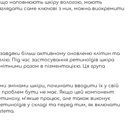
і, що наповнюють шкіру вологою, мають
зглядати саме ключові з них, можна виокремити
завдяки більш активному оновленю клітин та
лію. Під час застосування ретиноїдів шкіра
ітними разом в пігментацією. Ця група
ми змінами шкіри, починати вводити їх у свій
, проблем бути не має.
Якщо цей компонент
етинолу, мʼякше працює, але також виконує
ретиноїдів
у складі та перед тим, як включати
stema.