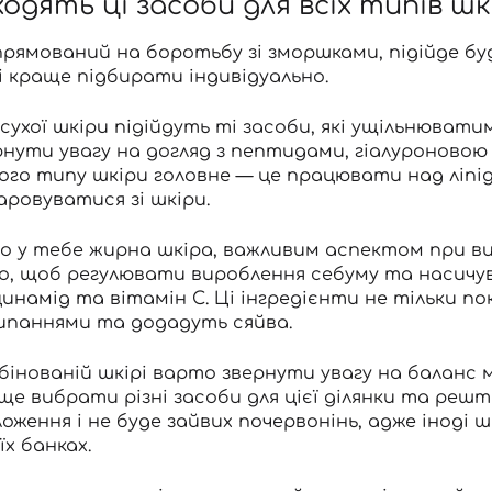
ходять ці засоби для всіх типів шк
прямований на боротьбу зі зморшками, підійде бу
 краще підбирати індивідуально.
 сухої шкіри підійдуть ті засоби, які ущільнюват
рнути увагу на догляд з
пептидами
, гіалуроново
ого типу шкіри головне — це працювати над ліпід
аровуватися зі шкіри.
о у тебе жирна шкіра, важливим аспектом при виб
о, щоб регулювати вироблення себуму та насичув
цинамід та
вітамін С
. Ці інгредієнти не тільки 
ипаннями та додадуть сяйва.
бінованій шкірі варто звернути увагу на баланс м
ще вибрати різні засоби для цієї ділянки та решт
ложення і не буде зайвих почервонінь, адже іноді 
їх банках.