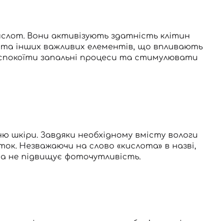
окислот. Вони активізують здатність клітин
 та інших важливих елементів, що впливають
аспокоїти запальні процеси та стимулювати
ю шкіри. Завдяки необхідному вмісту вологи
ток. Незважаючи на слово «кислота» в назві,
та не підвищує фоточутливість.