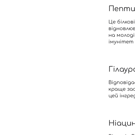
Пепти
Це білков
відновлю
на молод
імунітет 
Гілаур
Відповіда
краще з
цей інгре
Ніаци