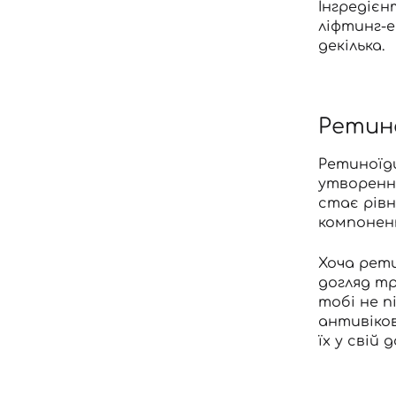
Інгредіє
ліфтинг-е
декілька.
Ретин
Ретиноїд
утворенню
стає рів
компонен
Хоча рети
догляд т
тобі не п
антивіков
їх у свій