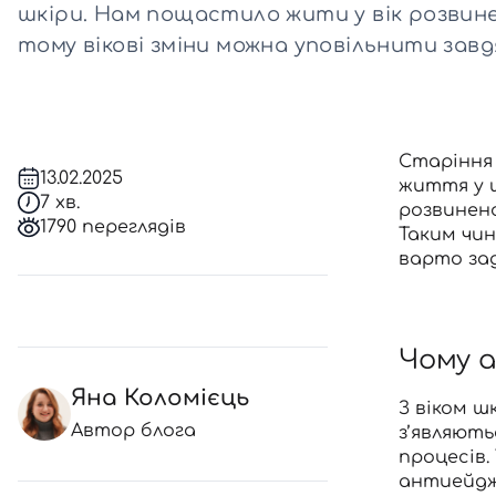
шкіри. Нам пощастило жити у вік розвине
тому вікові зміни можна уповільнити завдя
Всі то
гієни
Старіння 
13.02.2025
життя у 
7 хв.
розвинено
1790 переглядів
Таким чи
варто зад
Чому а
Яна Коломієць
З віком ш
Автор блога
з’являють
процесів.
антиейдж