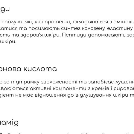
ди
і сполуки, які, як і протеїни, складаються з амін
ватися та посилюють синтез колагену, еластину
ість та здоров’я шкіри. Пептиди допомагають з
шкіри.
онова кислота
є за підтримку зволоженості та запобігає лущенн
асвоюються
активні компоненти з
кремів
і сирова
дієнт не має відношення до відлущування шкіри 
Вхід
Реєстрація
намід
Номер телефону