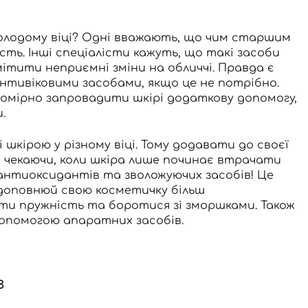
олодому віці? Одні вважають, що чим старшим
ь. Інші спеціалісти кажуть, що такі засоби
тити неприємні зміни на обличчі. Правда є
нтивіковими засобами, якщо це не потрібно.
омірно запровадити шкірі додаткову допомогу,
и.
шкірою у різному віці. Тому додавати до своєї
 чекаючи, коли шкіра лише починає втрачати
 антиоксидантів та зволожуючих засобів! Це
доповнюй свою косметичку більш
ти пружність та боротися зі зморшками. Також
 допомогою
апаратних засобів
.
в