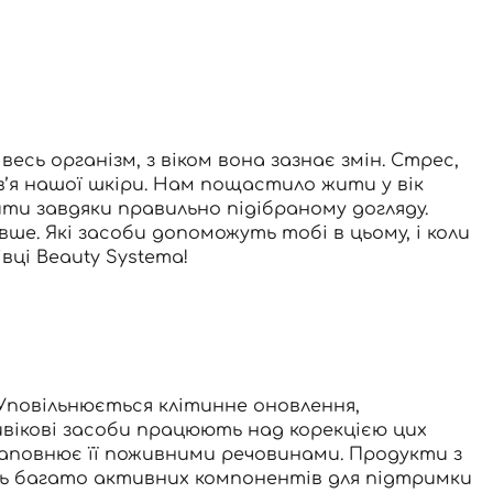
есь організм, з віком вона зазнає змін. Стрес,
я нашої шкіри. Нам пощастило жити у вік
ити завдяки правильно підібраному догляду.
вше. Які
засоби
допоможуть тобі в цьому, і коли
ці Beauty Systema!
 Уповільнюється клітинне оновлення,
вікові засоби працюють над корекцією цих
наповнює її поживними речовинами. Продукти з
 багато активних компонентів для підтримки