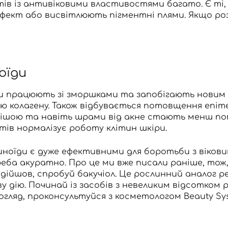
нтів із антивіковими властивостями багато. Є т
фект або висвітлюють пігментні плями. Якщо ро
оїди
и працюють зі зморшками та запобігають новим 
 колагену. Також відбувається потовщення епіте
нішою та навіть шрами від акне стають менш пом
тів нормалізує роботу клітин шкіри.
ноїди є дуже ефективними для боротьби з вікови
реба акуратно. Про це ми вже
писали раніше
, тож
ідійшов, спробуй
бакучіол
. Це рослинний аналог р
у дію.
Починай із засобів з
невеликим відсотком 
 догляд, проконсультуйся з косметологом Beauty Sy