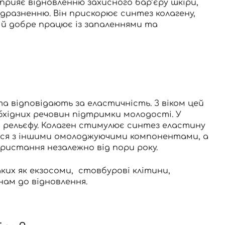
сприяє відновленню захисного бар’єру шкіри,
дразненню. Він прискорює синтез колагену,
 й добре працює із запаленнями та
та відповідають за еластичність. З віком цей
бхідних речовин підтримки молодості. У
я рельєфу. Колаген стимулює синтез еластину
ься з іншими омолоджуючими компонентами, а
ристання незалежно від пори року.
аких як
екзосоми,
стовбурові клітини
,
ам до відновлення.