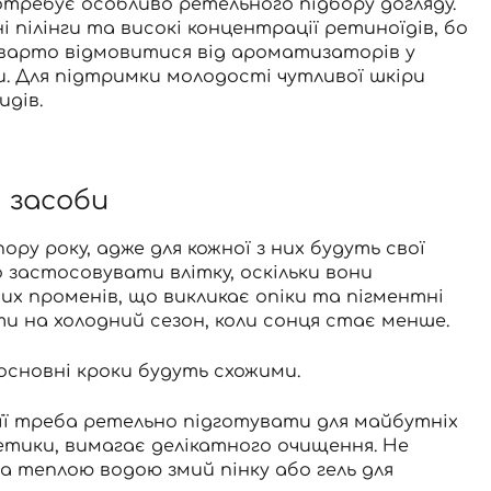
отребує особливо ретельного підбору догляду.
пілінги та високі концентрації ретиноїдів, бо
 варто відмовитися від ароматизаторів у
. Для підтримки молодості чутливої ​​шкіри
идів.
 засоби
ру року, адже для кожної з них будуть свої
 застосовувати влітку, оскільки вони
х променів, що викликає опіки та пігментні
ти на холодний сезон, коли сонця стає менше.
основні кроки будуть схожими.
і її треба ретельно підготувати для майбутніх
етики, вимагає делікатного очищення. Не
а теплою водою змий пінку або гель для