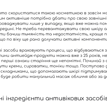
арто скористатися такою косметикою в зовсім м
м активніше потрібно дбати про свою зовнішніст
оваджувати лише у випадку, якщо вже можна помі
ередині. Не треба перевантажувати свою шкіру а
 ти бачиш тьмяність та недостатність, краще п
кщо по віку ще рано долучати активні компонент
і засоби враховують процеси, що відбуваються зі 
ини антиейдж-продукти можна вже з 25 років, не
а перші ознаки старіння ще непомітні. Починай з
ути креми, сироватки, тоніки тощо. Поступово 
 складниками
, що допомагають шкірі підтримува
 буде робити мануальний масаж обличчя або за
і інгредієнти антивікових засобі