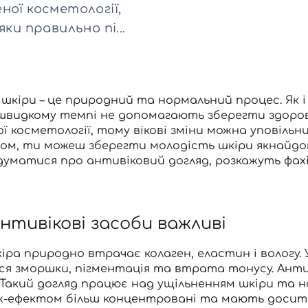
Для обличчя
ної косметології,
СПФ захист для дітей
ки правильно пі...
вари
Для зони повік
шкіри – це природний та нормальний процес. Як і в
швидкому темпі не допомагають зберегти здоров’
ї косметології, тому вікові зміни можна уповільн
ном, ти можеш зберегти молодість шкіри якнайдо
уматися про антивіковий догляд, розкажуть фахів
нтивікові засоби важливі
кіра природно втрачає колаген, еластин і вологу.
ся зморшки, пігментація та втрата тонусу. Анти
 Такий догляд працює над ущільненням шкіри та 
-ефектом більш концентровані та мають досить