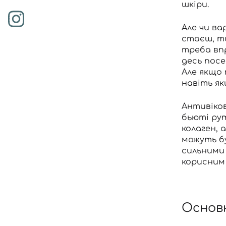
шкіри.
Але чи в
стаєш, ти
треба впр
десь пос
Але якщо
навіть я
Антивіков
бьюті рут
колаген, 
можуть б
сильними
корисним
Основн