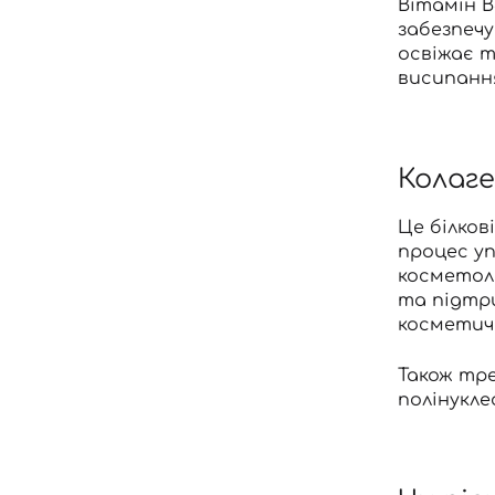
Вітамін В
забезпечу
освіжає т
висипанн
Колаг
Це білков
процес уп
косметоло
та підтр
косметич
Також тре
полінукле