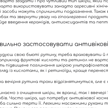
 варто згадати і про чутливий тип шкіри, який п
варто використовувати занадто агресивні хімічні 
і засоби можуть спричинити подразнення. Також
обах та звернути увагу на гіпоалергенні продукти
ійде введення керамідів, антиоксидантів та пепт
вильно застосовувати антивікові
удуєш свою бьюті рутину, треба враховувати й по
Наприклад фруктові кислоти та ретинол не варто
ть підвищене поглинання шкірою ультрафіолетови
гляд із кислотами, як і ретиноїди, краще перенес
а вечірня рутина трохи відрізнятимуться, але є 
инаємо з очищення шкіри, як вранці, так і ввечер
обів. Часто шкіра, що потребує антивікової косм
ба сильно терти її. Легкими масажними рухами т