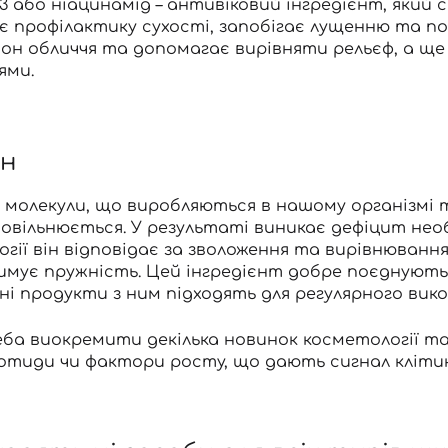
3 або ніацинамід – антивіковий інгредієнт, який 
є профілактику сухості, запобігає лущенню та по
Ви ще не додали товари у кошик
он обличчя та допомагає вирівняти рельєф, а ще
Відправляючи форму для авторизації/реєстрації ви
ями.
приймаєте умови
Угоди користувача
Далі
ен
Увійти за допомогою e-mail
і молекули, що виробляються в нашому організмі 
овільнюється. У результаті виникає дефіцит нео
гії він відповідає за зволоження та вирівнюванн
имує пружність. Цей інгредієнт добре поєднуют
ні продукти з ним
підходять для регулярного вико
ба виокремити декілька новинок косметології т
отиди чи фактори росту, що дають сигнал клітин