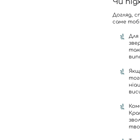
Чи під
Догляд, с
саме тобі
Для
зве
так
вип
Якщ
тог
ніа
вис
Ком
Кра
зво
тво