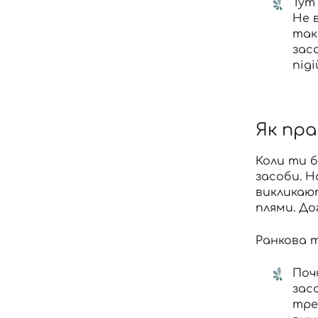
Тут
Не 
так
зас
під
Як пра
Коли ти б
засоби
. 
викликаю
плями. До
Ранкова т
Поч
зас
тре