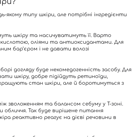
іри?
дь-якому типу шкіри, але потрібні інгредієнти
имуть шкіру та насичуватимуть її. Варто
ю кислотою, оліями та антиоксидантами. Для
ним бар’єром і не давати волозі
орі догляду буде некомедогенність засобу. Для
ати шкіру, добре підійдуть ретиноїди,
покращують стан шкіри, але й боротимуться з
іж зволоженням та балансом себуму у Т-зоні.
и обличчя. Так буде вирішене питання
шкіра реактивно реагує на дієві речовини в