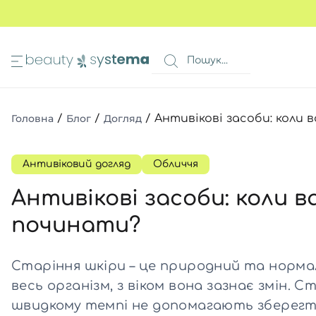
ИМА
КОШИК
 очей
Всі то
Всі то
Всі то
Головна
/
Блог
/
Догляд
/
Антивікові засоби: коли
очей
Всі то
Всі то
в 1
а ніг
Антивіковий догляд
Обличчя
авколо очей
Антивікові засоби: коли 
Всі то
я волосся
починати?
Всі то
и
Всі то
ів
Всі то
Старіння шкіри – це природний та нормал
очей
Всі то
ь
весь організм, з віком вона зазнає змін. 
швидкому темпі не допомагають зберегти
Всі то