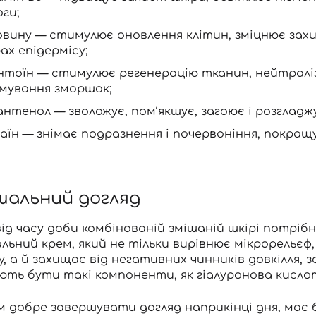
ги;
овину — стимулює оновлення клітин, зміцнює захис
ах епідермісу;
нтоїн — стимулює регенерацію тканин, нейтралізу
мування зморшок;
антенол
— зволожує, пом’якшує, загоює і розгладжу
аїн — знімає подразнення і почервоніння, покращу
шальний догляд
ід часу доби комбінованій змішаній шкірі потрібні
льний крем, який не тільки вирівнює мікрорельєф,
у, а й захищає від негативних чинників довкілля, 
ють бути такі компоненти, як гіалуронова кислота
м добре завершувати догляд наприкінці дня, має