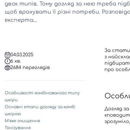
двох типів. Тому догляд за нею треба пі
щоб врахувати її різні потреби. Розповід
Всі то
експерта...
гієни
За стати
04.03.2025
з найскла
6 хв.
підбирати
2684 переглядів
про особл
Особливості комбінованого типу
Особли
шкіри
Основні етапи догляду за комбі
Догляд за
шкірою
«поводить
М'яке очищення
зрозуміло
Тонізування