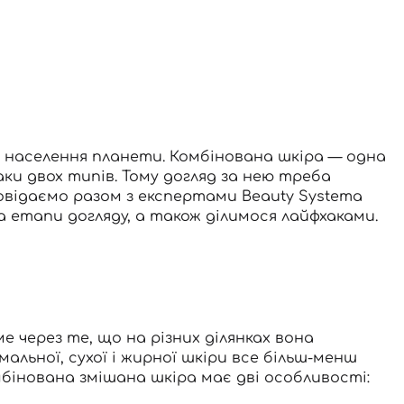
 населення планети.
Комбінована шкіра
— одна
наки двох типів. Тому догляд за нею треба
овідаємо разом з експертами Beauty Systema
 етапи догляду, а також ділимося лайфхаками.
 через те, що на різних ділянках вона
альної, сухої і жирної шкіри все більш-менш
мбінована змішана шкіра має дві особливості: