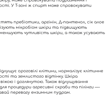
шкіру, може спровокувати подразнення і
хості. У Т-зоні ж спирт може спровокувати
містять пребіотики, аргінін, Д-пантенол, сік алое
алізують мікробіом шкіри та підвищують
, зменшують чутливість шкіри, а також усувають
ідлущує ороговілі клітини, нормалізує клітинне
ості та землистого відтінку. Шкіра
віжою і доглянутою. Також
відлущування
 для процедури агресивні скраби та пілінги —-
давай перевагу
ензимним пудрам
.