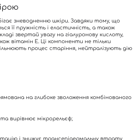
кірою
обігає зневодненню шкіри. Завдяки тому, що
ся її пружність і еластичність, а також
кладі
звертай увагу на гіалуронову кислоту,
також вітамін Е. Ці компоненти не тільки
овільнюють процес старіння, нейтралізують дію
прямована на глибоке зволоження комбінованого
та вирівнює мікрорельєф;
ентацію і знижує трансепідермальну втрату