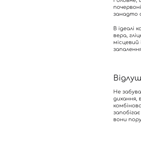
Головне, 
почервоні
занадто 
В ідеалі
вера, глі
місцевий 
запалення
Відлу
Не забув
дихання, 
комбінова
запобігає
вони пору