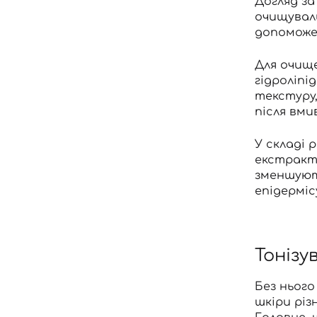
Догляд за
очищуваль
допоможе 
Для очище
гідроліпі
текстуру,
після вми
У складі 
екстракт
зменшують
епідермісу
Тонізу
Без нього
шкіри різ