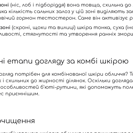
зоні
(ніс, лоб і підборіддя) вона товща, схильна д
ика кількість сальних залоз у цій зоні виділяють 
овічий гормон тестостерон. Саме він активізує р
зоні
(скроні, щоки та вилиці) шкіра тонка, суха (і
ливості, стягнутості та утворення ранніх зморш
і етапи догляду за комбі шкірою
огляд потрібен для комбінованої шкіри обличчя
? 
к і схильних до жирності ділянок. Оскільки догл
х особливостей б’юті-рутини, які допоможуть по
ес приємнішим.
 очищення