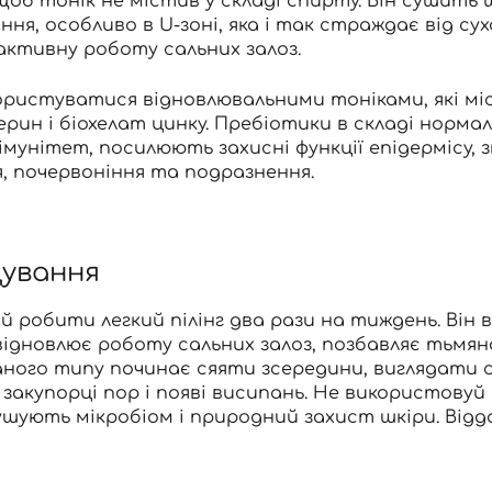
щоб тонік не містив у складі спирту. Він сушить 
ння, особливо в U-зоні, яка і так страждає від су
активну роботу сальних залоз.
 користуватися
відновлювальними тоніками
, які 
церин і біохелат цинку. Пребіотики в складі норм
імунітет, посилюють захисні функції епідермісу
, почервоніння та подразнення.
щування
ай робити
легкий пілінг
два рази на тиждень. Він в
відновлює роботу сальних залоз, позбавляє тьмян
ного типу починає сяяти зсередини, виглядати с
Вхід
Реєстрація
 закупорці пор і появі висипань. Не використовуй
шують мікробіом і природний захист шкіри. Від
Номер телефону