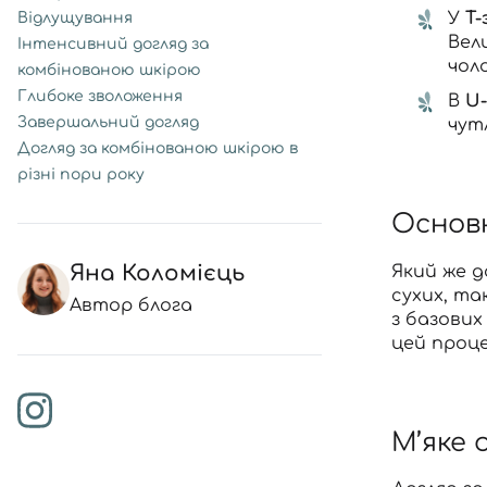
У
Т-
Відлущування
Вел
Інтенсивний догляд за
чол
комбінованою шкірою
Глибоке зволоження
В
U-
Завершальний догляд
чут
Догляд за комбінованою шкірою в
різні пори року
Основн
Яна Коломієць
Який же
д
сухих, та
Автор блога
з базови
цей проц
М’яке