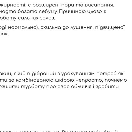
о жирності, є розширені пори та висипання.
занадто багато себуму. Причиною цього є
оботу сальних залоз.
ноді нормальна), схильна до лущення, підвищеної
ок.
Такий, який підібраний з урахуванням потреб як
ядати за комбінованою шкірою непросто, почнемо
легшити турботу про своє обличчя і зробити