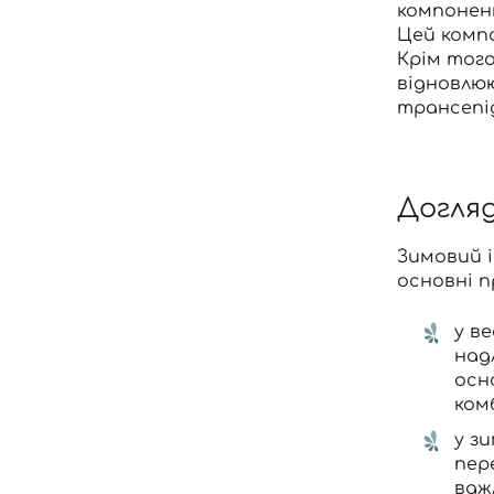
компонент
Цей компо
Крім того
відновлю
трансепі
Догляд
Зимовий і
основні п
у в
над
осн
ком
у з
пер
важ