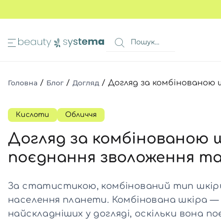
ИМА
КОШИК
 очей
Всі то
Всі то
Всі то
Головна
/
Блог
/
Догляд
/
Догляд за комбінованою 
очей
Всі то
Всі то
в 1
а ніг
Кислоти
Обличчя
авколо очей
Догляд за комбінованою 
Всі то
я волосся
поєднання зволоження т
Всі то
и
Всі то
ів
Всі то
За статистикою, комбінований тип шкіри
очей
Всі то
ь
населення планети. Комбінована шкіра — 
найскладніших у догляді, оскільки вона по
Всі то