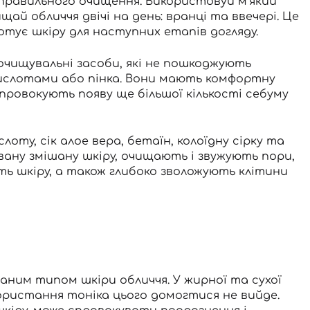
 правильного очищення. Використовуй м’який
щай обличчя двічі на день: вранці та ввечері. Це
отує шкіру для наступних етапів догляду.
очищувальні засоби, які не пошкоджують
кислотами
або
пінка
. Вони мають комфортну
провокують появу ще більшої кількості себуму
оту, сік алое вера, бетаїн, колоїдну сірку та
ану змішану шкіру,
очищають
і звужують пори,
ть шкіру, а також глибоко зволожують клітини
ваним типом шкіри обличчя. У жирної та сухої
икористання
тоніка
цього домогтися не вийде.