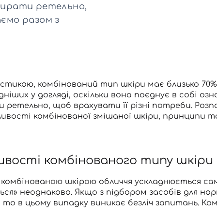
Для обличчя
дбирати ретельно,
СПФ захист для дітей
аємо разом з
вари
Для зони повік
стикою, комбінований тип шкіри має близько 70%
дніших у догляді, оскільки вона поєднує в собі оз
 ретельно, щоб врахувати її різні потреби. Розп
ивості комбінованої змішаної шкіри, принципи та
вості комбінованого типу шкіри
 комбінованою шкірою обличчя
ускладнюється саме
ся» неоднаково. Якщо з підбором засобів для норм
, то в цьому випадку виникає безліч запитань. Ко