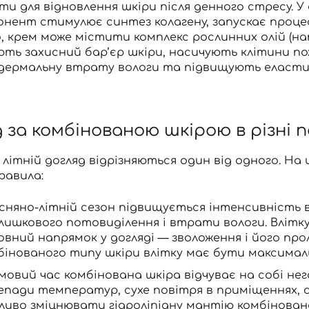
и для відновлення шкіри після денного стресу. У
нент стимулює синтез колагену, запускає процес
, крем може містити комплекс рослинних олій (на
ють захисний бар’єр шкіри, насичують клітини 
дермальну втрату вологи та підвищують еластич
 за комбінованою шкірою в різні 
 літній догляд відрізняються один від одного. На
равила:
есняно-літній сезон підвищується інтенсивність 
лишкового потовиділення і втрати вологи. Влітк
овний напрямок у догляді —
зволоження
і його пр
бінованого типу шкіри влітку має бути максима
имовий час комбінована шкіра відчуває на собі н
епади температур, сухе повітря в приміщеннях, сн
ливо
зміцнювати гідроліпідну мантію
комбіновано