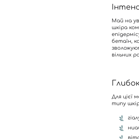
Інтенс
Май на у
шкіра ком
епідерміс
бетаїн, к
зволожуют
вільних р
Глибок
Для цієї 
типу шкір
гіа
ниа
віт