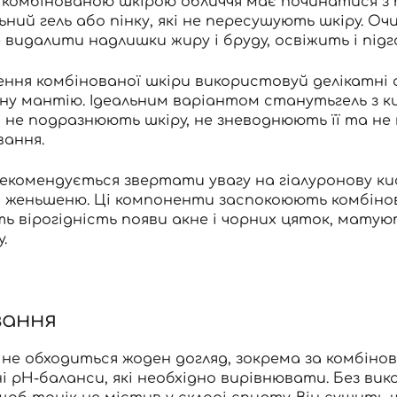
 комбінованою шкірою обличчя має починатися з
ний гель або пінку
, які не пересушують шкіру. Очи
видалити надлишки жиру і бруду, освіжить і підг
ння комбінованої шкіри використовуй делікатні 
дну мантію. Ідеальним варіантом стануть
гель з 
 не подразнюють шкіру, не зневоднюють її та не 
вання.
рекомендується звертати увагу на гіалуронову кисл
 женьшеню. Ці компоненти заспокоюють комбінов
 вірогідність появи акне і чорних цяток, матую
.
вання
 не обходиться жоден догляд, зокрема за комбіно
ні рН-баланси, які необхідно вирівнювати. Без в