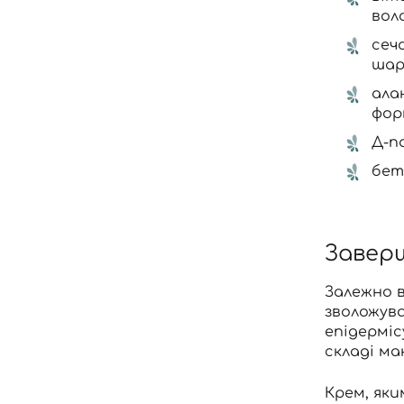
воло
сеч
шар
ала
фор
Д-п
бет
Завер
Залежно в
зволожува
епідерміс
складі ма
Крем, яки