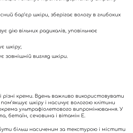
ний бар’єр шкіри, зберігає вологу в глибоких
є дію вільних радикалів, уповільнює
є шкіру;
є зовнішній вигляд шкіри.
 різні
креми
. Вдень важливо використовувати
 пом’якшує шкіру і насичує вологою клітини
зокрема
ультрафіолетового випромінювання
. У
, бетаїн, сечовина і вітамін Е.
 бути більш насиченим за текстурою і містити