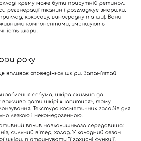
 складі крему може бути присутній
ретинол
.
и регенерації тканин і розгладжує зморшки.
приклад, кокосову, виноградну та ши). Вони
поживними компонентами, зменшують
ність шкіри.
пори року
 це впливає «поведінка» шкіри. Запам’ятай
вироблення себума, шкіра схильна до
у важливо дати шкірі «напитися», тому
олонгування. Текстура косметичних
засобів
для
льно
легкою
і некомедогенною.
егативний вплив навколишнього середовища:
іг, сильний вітер, холод. У холодний сезон
ї шкіри, підтримувати її
захисні функції,