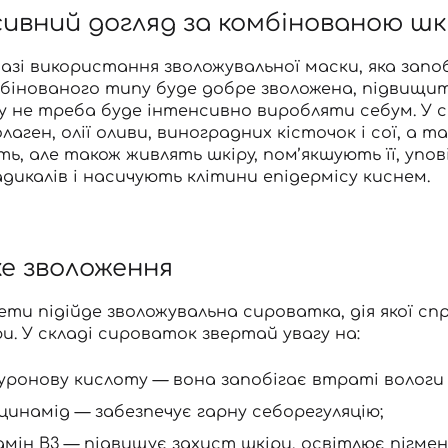
ивний догляд за комбінованою ш
Ви ще не додали товари у кошик
Відправляючи форму для авторизації/реєстрації ви
вазі використання
зволожувальної маски
, яка зап
приймаєте умови
Угоди користувача
бінованого типу буде добре зволожена, підвищить
у не треба буде інтенсивно виробляти себум. У
с
Далі
олаген, олії оливи, виноградних кісточок і сої, а 
ь, але також живлять шкіру, пом’якшують її, уп
Увійти за допомогою e-mail
адикалів і насичують клітини епідермісу киснем.
е зволоження
мети підійде зволожувальна сироватка, дія якої с
и. У складі сироваток звертай увагу на:
луронову кислоту
— вона запобігає втраті вологи 
цинамід
— забезпечує гарну себорегуляцію;
амін В3 — підвищує захист шкіри, освітлює пігм