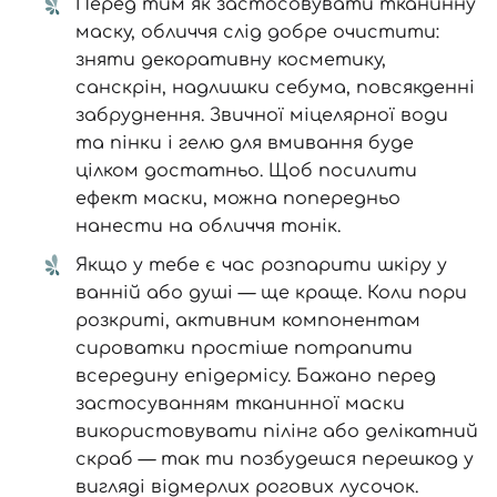
Перед тим як застосовувати тканинну
маску, обличчя слід добре очистити:
зняти декоративну косметику,
санскрін, надлишки себума, повсякденні
забруднення. Звичної міцелярної води
та пінки і гелю для вмивання буде
цілком достатньо. Щоб посилити
ефект маски, можна попередньо
нанести на обличчя тонік.
Якщо у тебе є час розпарити шкіру у
ванній або душі — ще краще. Коли пори
розкриті, активним компонентам
сироватки простіше потрапити
всередину епідермісу. Бажано перед
застосуванням тканинної маски
використовувати пілінг або делікатний
скраб — так ти позбудешся перешкод у
вигляді відмерлих рогових лусочок.