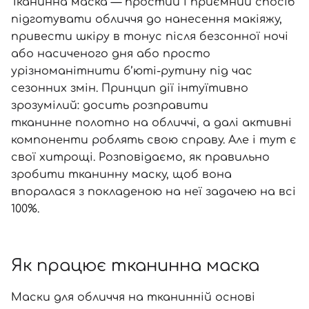
SPF-засоби з тоном
Точкові від прищів
SPF для волосся
Для дітей
Тканинна маска
— простий і приємний спосіб
підготувати обличчя до нанесення макіяжу,
Креми для тіла з SPF
Мініатюри
Спеціальний догляд
Дезодоранти
привести шкіру в тонус після безсонної ночі
Карбоксітерапія
Для дітей
Засоби для інтимної гігієни
або насиченого дня або просто
Бʼюті гаджети
Для чоловіків
Автозасмага для тіла
урізноманітнити б’юті-рутину під час
сезонних змін. Принцип дії інтуїтивно
Автозасмага
зрозумілий: досить розправити
Набори
тканинне полотно на обличчі
, а далі активні
Шия і декольте
компоненти роблять свою справу. Але і тут є
свої хитрощі. Розповідаємо, як правильно
Для чоловіків
зробити тканинну маску, щоб вона
Для дітей
впоралася з покладеною на неї задачею на всі
100%.
Як працює тканинна маска
Маски для обличчя на тканинній основі