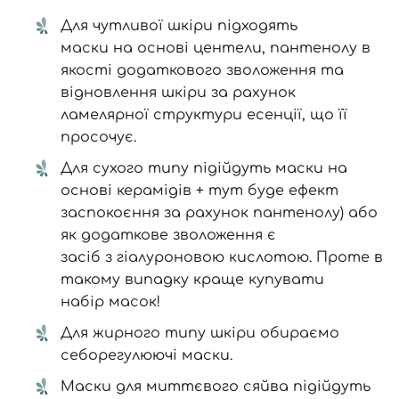
Для чутливої шкіри підходять
маски на основі центели
,
пантенолу
в
якості додаткового зволоження та
відновлення шкіри за рахунок
ламелярної структури есенції, що її
просочує.
Для сухого типу підійдуть маски на
основі
керамідів
+ тут буде ефект
заспокоєння за рахунок
пантенолу
) або
як додаткове зволоження є
засіб з гіалуроновою кислотою
. Проте в
такому випадку краще купувати
Вхід
Реєстрація
набір масок
!
Для жирного типу шкіри обираємо
Номер телефону
себорегулюючі маски
.
Маски для миттєвого сяйва
підійдуть