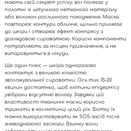
мають свій секрет успіху: він полягає у
полотні зі штучного нетканого матеріалу
або волокон рослинного походження. Маска
повторює контури обличчя, щільно прилягає
до шкіри і створює ефект компресу з
доглядовою сироваткою. Корисні компоненти
потрапляють за місцем призначення, а не
випаровуються в нікуди.
Ще один плюс — шкіра одноразово
контактує з великою кількістю
зволожувальної сироватки. Ось тих 15-20
хвилин достатньо, щоб клітини епідермісу
увібрали відсутню вологу. Завдяки цій
властивості тканинні маски корисно
тримати в косметичці цілий рік. Влітку їх
можна використовувати як SOS-засіб після
зневоднюючої засмаги. Взимку вони