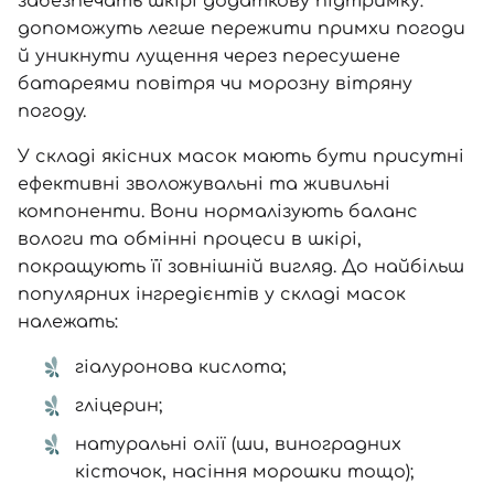
забезпечать шкірі додаткову підтримку:
допоможуть легше пережити примхи погоди
й уникнути лущення через пересушене
батареями повітря чи морозну вітряну
погоду.
У складі якісних масок мають бути присутні
ефективні зволожувальні та живильні
компоненти. Вони нормалізують баланс
вологи та обмінні процеси в шкірі,
покращують її зовнішній вигляд
. До найбільш
популярних інгредієнтів у складі масок
належать:
гіалуронова кислота;
гліцерин;
натуральні олії (ши, виноградних
кісточок, насіння морошки тощо);