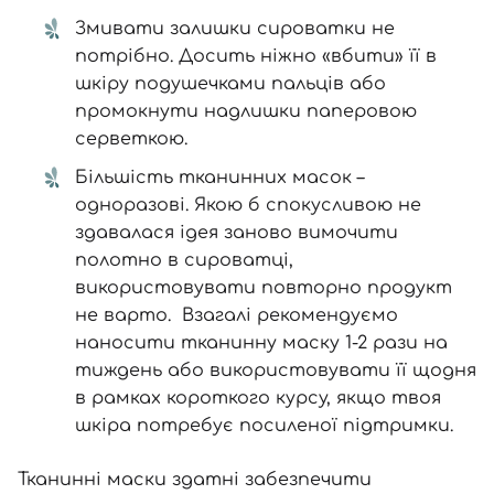
Змивати залишки сироватки не
потрібно. Досить ніжно «вбити» її в
шкіру подушечками пальців або
промокнути надлишки паперовою
серветкою.
Більшість тканинних масок –
одноразові. Якою б спокусливою не
здавалася ідея заново вимочити
полотно в сироватці,
використовувати повторно продукт
не варто. Взагалі рекомендуємо
наносити тканинну маску 1-2 рази на
тиждень або використовувати її щодня
в рамках короткого курсу, якщо твоя
шкіра потребує посиленої підтримки.
Тканинні маски здатні забезпечити