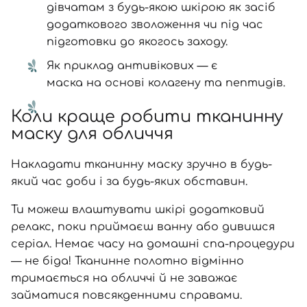
дівчатам з будь-якою шкірою як засіб
Відправляючи форму для авторизації/реєстрації ви
додаткового зволоження чи під час
приймаєте умови
Угоди користувача
підготовки до якогось заходу.
Далі
Як приклад антивікових — є
маска на основі колагену та пептидів
.
Увійти за допомогою e-mail
Коли краще робити тканинну
маску для обличчя
Накладати тканинну маску зручно в будь-
який час доби і за будь-яких обставин.
Ти можеш влаштувати шкірі додатковий
релакс, поки приймаєш ванну або дивишся
серіал. Немає часу на домашні спа-процедури
— не біда! Тканинне полотно відмінно
тримається на обличчі й не заважає
займатися повсякденними справами.