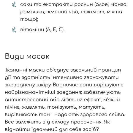
соки та екстракти рослин (алое, манго,
ромашка, зелений чай, евкаліпт, м’ята
тощо);
вітаміни
(А, Е, С).
Види масок
Тканинні маски об’єднує загальний принцип
дії та здатність інтенсивно зволожувати
зневоднену шкіру. Водночас вони вирішують
найрізноманітніші завдання: забезпечують
антистресовий або ліфтинг-ефект, м’який
пілінг, живлять, тонізують, матують,
вирівнюють тон і надають здорового сяйва.
Все залежить від складу просочення. Як
віднайти ідеальний для себе засіб?