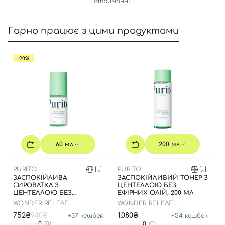
отриманні.
Гарно працює з цими продуктами
-20%
Вхід
Реєстрація
Номер телефону
60 мл
200 мл
Відправляючи форму для авторизації/реєстрації ви
PURITO
PURITO
приймаєте умови
Угоди користувача
ЗАСПОКІЙЛИВА
ЗАСПОКІЙЛИВИЙ ТОНЕР З
СИРОВАТКА З
ЦЕНТЕЛЛОЮ БЕЗ
Далі
ЦЕНТЕЛЛОЮ БЕЗ
ЕФІРНИХ ОЛІЙ, 200 МЛ
ЕФІРНИХ ОЛІЙ, 60 МЛ
WONDER RELEAF
WONDER RELEAF
CENTELLA SERUM
CENTELLA TONER
752₴
940₴
1,080₴
+
37
кешбек
+
54
кешбек
UNSCENTED
UNSCENTED
Увійти за допомогою e-mail
0
(0)
0
(0)