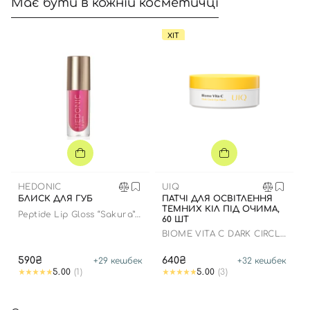
Має бути в кожній косметичці
ХІТ
HEDONIC
UIQ
БЛИСК ДЛЯ ГУБ
ПАТЧІ ДЛЯ ОСВІТЛЕННЯ
ТЕМНИХ КІЛ ПІД ОЧИМА,
Peptide Lip Gloss “Sakura”
60 ШТ
limited edition
BIOME VITA C DARK CIRCLE
EYE PATCH
590₴
640₴
+
29
кешбек
+
32
кешбек
5.00
(1)
5.00
(3)