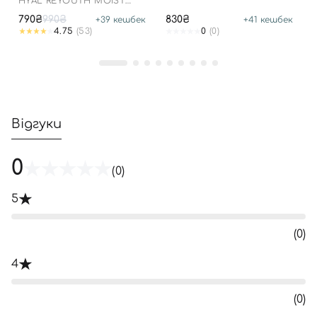
HYAL REYOUTH MOIST
PROBIOTICS
SUN SPF 50/PA++++
790₴
990₴
830₴
+
39
кешбек
+
41
кешбек
4.75
(53)
0
(0)
Відгуки
0
(0)
5
(0)
4
(0)