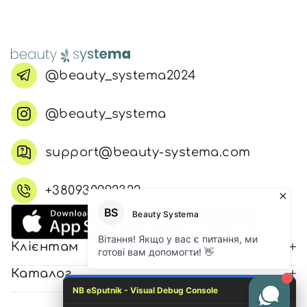
@beauty_systema2024
@beauty_systema
support@beauty-systema.com
+380930992322
Клієнтам
Каталог
NB eSputnik - Visual Debug Console