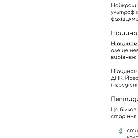
Найкращі 
ультрафіо
фахівцями
Ніацина
Ніацинам
але це не
вирівнює 
Ніацинам
ДНК. Йог
інгредієн
Пептид
Це білков
старіння
сти
кол