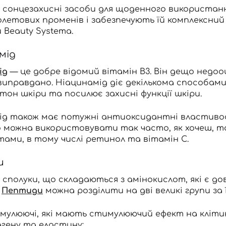
сонцезахисні засоби для щоденного використання
летових променів і забезпечують їй комплексний 
 Beauty Systema.
мід
ід
— це добре відомий вітамін B3. Він дещо недоо
виправдано. Ніацинамід діє декількома способами
тон шкіри та посилює захисні функції шкіри.
ід також має потужні антиоксидантні властиво
о можна використовувати так часто, як хочеш, 
тами, в тому числі ретинол та вітамін С.
и
і сполуки, що складаються з амінокислот, які є
.
Пептиди
можна розділити на дві великі групи за ї
мулюючі, які мають стимулюючий ефект на кліти
агену та еластину;