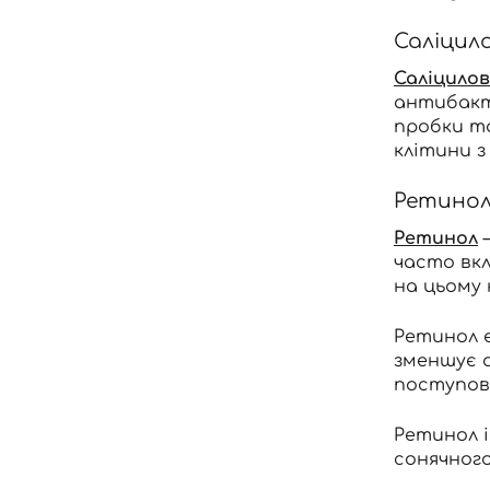
Саліцил
Саліцило
антибакт
пробки т
клітини з
Ретино
Ретинол
—
часто вкл
на цьому 
Ретинол е
зменшує а
поступов
Ретинол 
сонячног