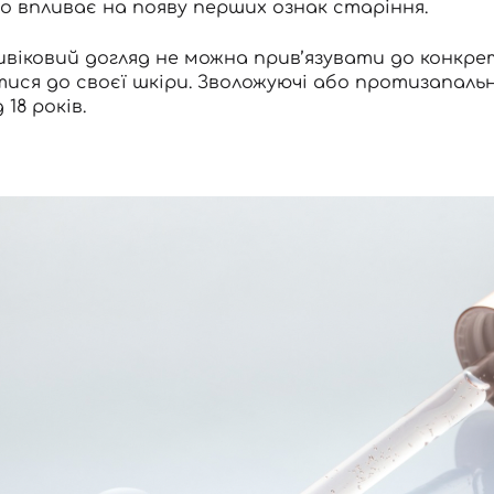
 впливає на появу перших ознак старіння.
віковий догляд не можна прив’язувати до конкре
ися до своєї шкіри. Зволожуючі або протизапальн
 18 років.
Вхід
Реєстрація
Номер телефону