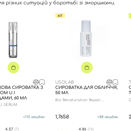
ля різних ситуацій у боротьбі зі зморшками.
ХІТ
USOLAB
КОВА СИРОВАТКА З
СИРОВАТКА ДЛЯ ОБЛИЧЧЯ,
ОМ U І
50 МЛ
АМИ, 60 МЛ
Bio Renaturation Repair
C
Ampoule
 U SERUM
1,765₴
+
110
кешбек
+
88
кешбек
4.57
(7)
4.86
(14)