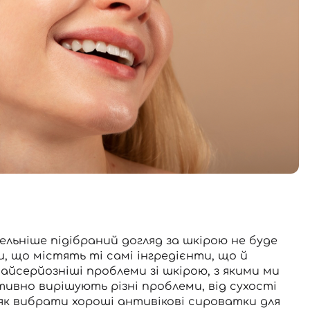
тельніше підібраний догляд за шкірою не буде
 що містять ті самі інгредієнти, що й
йсерйозніші проблеми зі шкірою, з якими ми
тивно вирішують різні проблеми, від сухості
і як вибрати хороші антивікові сироватки для