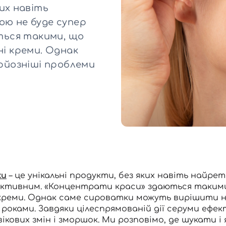
Для обличчя
ких навіть
СПФ захист для дітей
ою не буде супер
вари
Для зони повік
ться такими, що
ні креми. Однак
рйозніші проблеми
ки
– це унікальні продукти, без яких навіть найре
ективним. «Концентрати краси» здаються такими,
креми. Однак саме сироватки можуть вирішити на
роками. Завдяки цілеспрямованій дії серуми ефек
вікових змін і зморшок. Ми розповімо, де шукати 