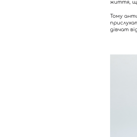
життя, що
Тому анти
прислухат
дівчат від