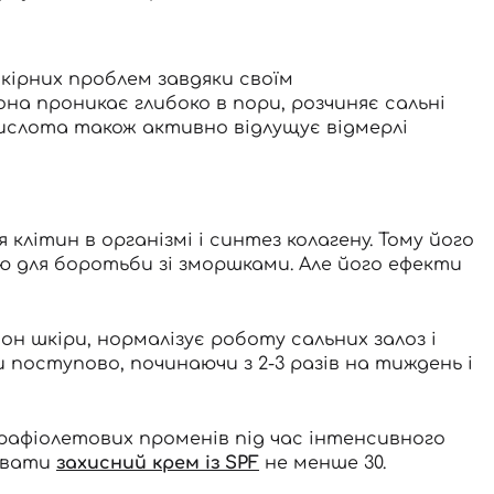
кірних проблем завдяки своїм
 проникає глибоко в пори, розчиняє сальні
ислота також активно відлущує відмерлі
 клітин в організмі і синтез колагену. Тому його
ю для боротьби зі зморшками. Але його ефекти
н шкіри, нормалізує роботу сальних залоз і
поступово, починаючи з 2-3 разів на тиждень і
афіолетових променів під час інтенсивного
вувати
захисний крем із SPF
не менше 30.