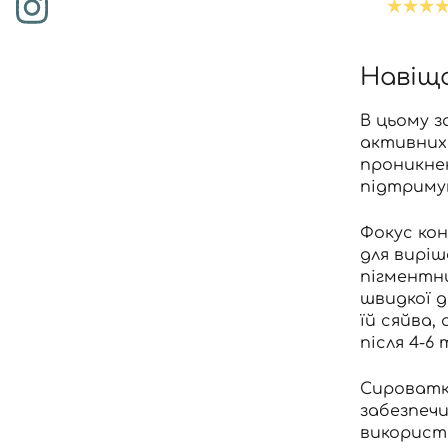
Навіщо
В цьому з
активних 
проникнен
підтримув
Фокус кон
для виріш
пігментн
швидкої д
їй сяйва,
після 4-6
Сироватка
забезпечи
використо