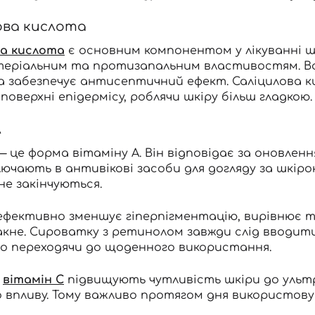
ова кислота
ва кислота
є основним компонентом у лікуванні ш
еріальним та протизапальним властивостям. Вона
а забезпечує антисептичний ефект. Саліцилова к
 поверхні епідермісу, роблячи шкіру більш гладкою.
л
 це форма вітаміну А. Він відповідає за оновлення
ючають в антивікові засоби для догляду за шкіро
не закінчуються.
фективно зменшує гіперпігментацію, вирівнює то
кне. Сироватку з ретинолом завжди слід вводити 
о переходячи до щоденного використання.
і
вітамін С
підвищують чутливість шкіри до ультр
о впливу. Тому важливо протягом дня використо