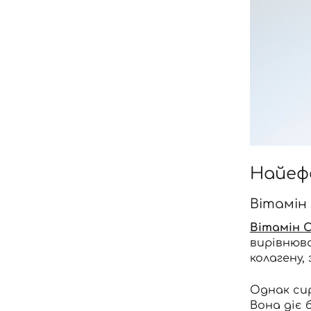
Найеф
Вітамін
Вітамін 
вирівнюва
колагену,
Однак сир
Вона діє 