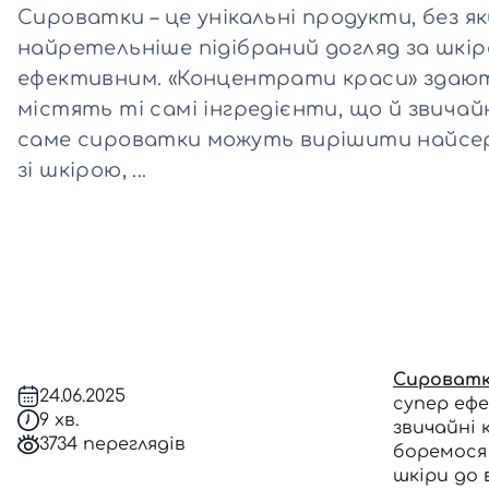
Сироватки – це унікальні продукти, без я
найретельніше підібраний догляд за шкір
Всі то
ефективним. «Концентрати краси» здаю
гієни
містять ті самі інгредієнти, що й звичай
саме сироватки можуть вирішити найсе
зі шкірою, ...
Сироват
24.06.2025
супер еф
9 хв.
звичайні 
3734 переглядів
боремося 
шкіри до 