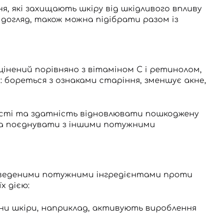
, які захищають шкіру від шкідливого впливу
догляд, також можна підібрати разом із
цінений порівняно з вітаміном С і ретинолом,
: бореться з ознаками старіння, зменшує акне,
сті та здатність відновлювати пошкоджену
та поєднувати з іншими потужними
 доведеними потужними інгредієнтами проти
х дією:
ни шкіри, наприклад, активують вироблення