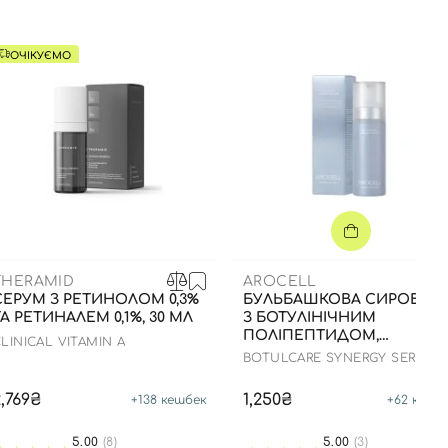
ОЧІКУЄМО
THERAMID
AROCELL
СЕРУМ З РЕТИНОЛОМ 0,3%
БУЛЬБАШКОВА СИРОВАТК
ТА РЕТИНАЛЕМ 0,1%, 30 МЛ
З БОТУЛІНІЧНИМ
ПОЛІПЕПТИДОМ,
LINICAL VITAMIN A
КОЛАГЕНОМ ТА
BOTULCARE SYNERGY SERUM
ЕКЗОСОМАМИ, 70 МЛ
2,769₴
1,250₴
+
138
кешбек
+
62
кешб
5.00
(8)
5.00
(3)