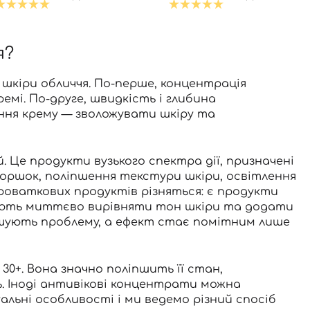
я?
 шкіри обличчя. По-перше, концентрація
емі. По-друге, швидкість і глибина
ння крему — зволожувати шкіру та
 Це продукти вузького спектра дії, призначені
оршок, поліпшення текстури шкіри, освітлення
оваткових продуктів різняться: є продукти
агають миттєво вирівняти тон шкіри та додати
рішують проблему, а ефект стає помітним лише
30+. Вона значно поліпшить її стан,
. Іноді антивікові концентрати можна
уальні особливості і ми ведемо різний спосіб