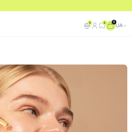
0
0
0
UA