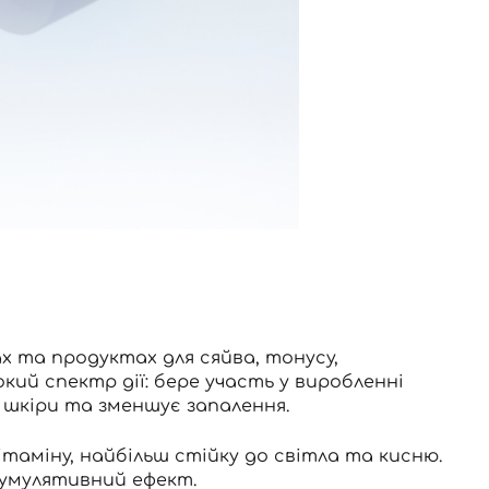
и
х та продуктах для сяйва, тонусу,
ий спектр дії: бере участь у виробленні
ї шкіри та зменшує запалення.
аміну, найбільш стійку до світла та кисню.
 кумулятивний ефект.