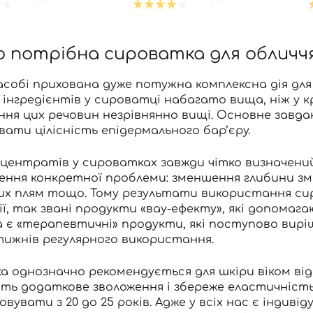
 потрібна сироватка для обличч
асобі прихована дуже потужна комплексна дія для
інгредієнтів у сироватці набагато вища, ніж у кр
ня цих речовин незрівнянно вищі. Основне завда
ати цілісність епідермального бар’єру.
центратів у сироватках завжди чітко визначений.
ення конкретної проблеми: зменшення глибини зм
их плям тощо. Тому результати використання сир
ії, так звані продукти «вау-ефекту», які допом
 а є «терапевтичні» продукти, які поступово ви
 тижнів регулярного використання.
 однозначно рекомендується для шкіри віком від 
ть додаткове зволоження і збереже еластичність
вувати з 20 до 25 років. Адже у всіх нас є індивід