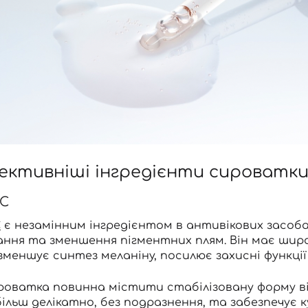
Ви ще не додали товари у кошик
Відправляючи форму для авторизації/реєстрації ви
приймаєте умови
Угоди користувача
Далі
Увійти за допомогою e-mail
ективніші інгредієнти сироватк
 С
С
є незамінним інгредієнтом в антивікових засоба
ння та зменшення пігментних плям. Він має широк
 зменшує синтез меланіну, посилює захисні функці
оватка повинна містити стабілізовану форму віт
більш делікатно, без подразнення, та забезпечує