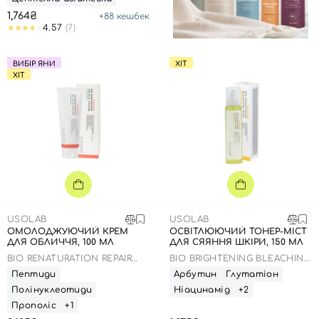
1,764₴
+
88
кешбек
4.57
(7)
ВИБІР ЯНИ
ХІТ
ХІТ
USOLAB
USOLAB
ОМОЛОДЖУЮЧИЙ КРЕМ
ОСВІТЛЮЮЧИЙ ТОНЕР-МІСТ
ДЛЯ ОБЛИЧЧЯ, 100 МЛ
ДЛЯ СЯЯННЯ ШКІРИ, 150 МЛ
BIO RENATURATION REPAIR
BIO BRIGHTENING BLEACHING
CREAM
MIST
Пептиди
Арбутин
Глутатіон
Полінуклеотиди
Ніацинамід
+2
Прополіс
+1