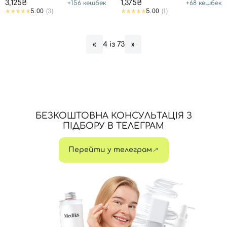
3,125₴
1,375₴
+
156
кешбек
+
68
кешбек
5.00
(3)
5.00
(1)
4 із 73
«
»
БЕЗКОШТОВНА КОНСУЛЬТАЦІЯ З
ПІДБОРУ В ТЕЛЕГРАМ
Перейти у телеграм