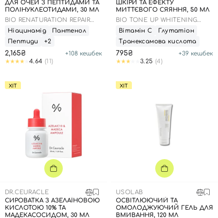
ДЛЯ ОЧЕЙ З ПЕПТИДАМИ ТА
ШКІРИ ТА ЕФЕКТУ
ПОЛІНУКЛЕОТИДАМИ, 30 МЛ
МИТТЄВОГО СЯЯННЯ, 50 МЛ
BIO RENATURATION REPAIR
BIO TONE UP WHITENING
EYE CREAM
MASK
Ніацинамід
Пантенол
Вітамін С
Глутатіон
Пептиди
+2
Транексамова кислота
2,165₴
795₴
+
108
кешбек
+
39
кешбек
4.64
(11)
3.25
(4)
ХІТ
ХІТ
DR.CEURACLE
USOLAB
СИРОВАТКА З АЗЕЛАЇНОВОЮ
ОСВІТЛЮЮЧИЙ ТА
КИСЛОТОЮ 10% ТА
ОМОЛОДЖУЮЧИЙ ГЕЛЬ ДЛЯ
Вхід
Реєстрація
МАДЕКАСОСИДОМ, 30 МЛ
ВМИВАННЯ, 120 МЛ