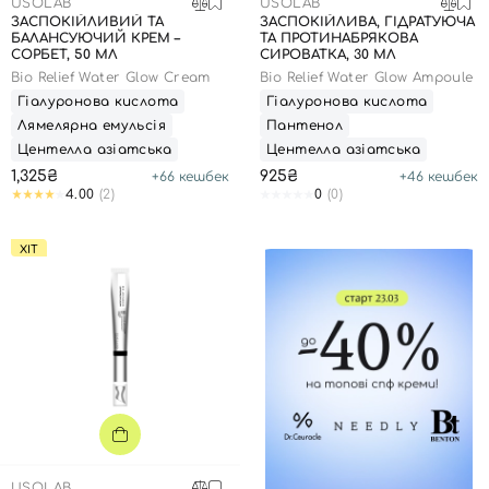
USOLAB
USOLAB
ЗАСПОКІЙЛИВИЙ ТА
ЗАСПОКІЙЛИВА, ГІДРАТУЮЧА
БАЛАНСУЮЧИЙ КРЕМ –
ТА ПРОТИНАБРЯКОВА
СОРБЕТ, 50 МЛ
СИРОВАТКА, 30 МЛ
Bio Relief Water Glow Cream
Bio Relief Water Glow Ampoule
Гіалуронова кислота
Гіалуронова кислота
Лямелярна емульсія
Пантенол
Центелла азіатська
Центелла азіатська
1,325₴
925₴
+
66
кешбек
+
46
кешбек
4.00
(2)
0
(0)
ХІТ
USOLAB