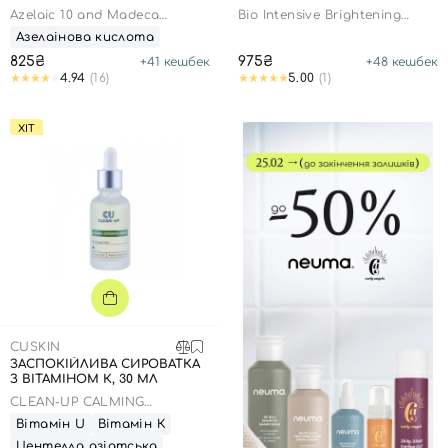
Azelaic 10 and Madeca
Bio Intensive Brightening
Ampoule
Cleanser
Азелаінова кислота
Номер телефону
825₴
975₴
+
41
кешбек
+
48
кешбек
4.94
(16)
5.00
(1)
ХІТ
Відправляючи форму для авторизації/реєстрації ви
приймаєте умови
Угоди користувача
Далі
Увійти за допомогою e-mail
CUSKIN
ЗАСПОКІЙЛИВА СИРОВАТКА
З ВІТАМІНОМ К, 30 МЛ
CLEAN-UP CALMING
INTENSIVE SERUM
Вітамін U
Вітамін К
Центелла азіатська