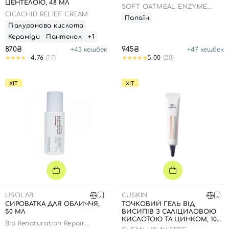
ЦЕНТЕЛОЮ, 48 МЛ
SOFT OATMEAL ENZYME
POWDER WASH
CICACHID RELIEF CREAM
Папаїн
Гіалуронова кислота
Кераміди
Пантенол
+1
870₴
945₴
+
43
кешбек
+
47
кешбек
4.76
(17)
5.00
(20)
ХІТ
ХІТ
USOLAB
CUSKIN
СИРОВАТКА ДЛЯ ОБЛИЧЧЯ,
ТОЧКОВИЙ ГЕЛЬ ВІД
50 МЛ
ВИСИПІВ З САЛІЦИЛОВОЮ
КИСЛОТОЮ ТА ЦИНКОМ, 10
Bio Renaturation Repair
МЛ