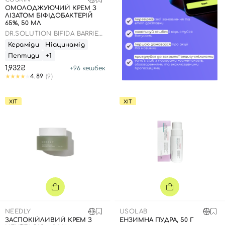
ОМОЛОДЖУЮЧИЙ КРЕМ З
ЛІЗАТОМ БІФІДОБАКТЕРІЙ
65%, 50 МЛ
DR.SOLUTION BIFIDA BARRIER
CREAM
Кераміди
Ніацинамід
Пептиди
+1
1,932₴
+
96
кешбек
4.89
(9)
ХІТ
ХІТ
NEEDLY
USOLAB
ЗАСПОКІЙЛИВИЙ КРЕМ З
ЕНЗИМНА ПУДРА, 50 Г