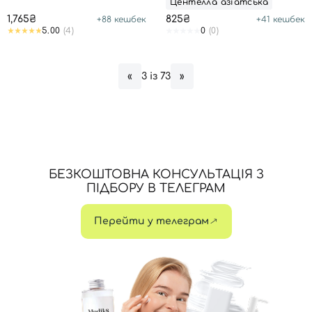
Центелла азіатська
1,765₴
825₴
+
88
кешбек
+
41
кешбек
5.00
(4)
0
(0)
3 із 73
«
»
БЕЗКОШТОВНА КОНСУЛЬТАЦІЯ З
ПІДБОРУ В ТЕЛЕГРАМ
Перейти у телеграм