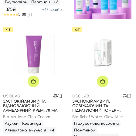
Глутатіон
Пептиди
+3
1,375₴
+
68
кешбек
5.00
(9)
ХІТ
ХІТ
USOLAB
USOLAB
ЗАСПОКІЙЛИВИЙ ТА
ЗАСПОКІЙЛИВИЙ,
ВІДНОВЛЮЮЧИЙ
ОСВІЖАЮЧИЙ ТА
ЛАМЕЛЯРНИЙ КРЕМ, 70 МЛ
ГІДРАТУЮЧИЙ ТОНЕР –
СПРЕЙ, 100 МЛ
Bio Azulene Cica Cream
Bio Relief Water Glow Mist
Азулен
Кераміди
Гіалуронова кислота
Лямелярна емульсія
+4
Пантенол