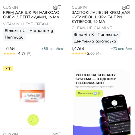
CUSKIN
CUSKIN
КРЕМ ДЛЯ ШКІРИ НАВКОЛО
ЗАСПОКІЙЛИВИЙ КРЕМ ДЛЯ
ОЧЕЙ З ПЕПТИДАМИ, 16 МЛ
ЧУТЛИВОЇ ​​ШКІРИ ТА ПРИ
КУПЕРОЗІ, 30 МЛ
VITAMIN U EYE CREAM
CLEAN-UP CALMING
Вітамін U
Ніацинамід
INTENSIVE CREAM
Вітамін К
Пантенол
Пептиди
Центелла азіатська
1,716₴
1,476₴
+
85
кешбек
+
73
кешбек
4.78
(9)
5.00
(4)
ХІТ
CUSKIN