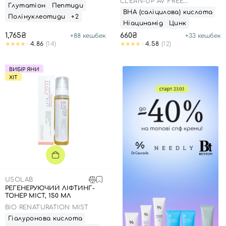
Вхід
Реєстрація
CLEAN-UP AV FREE
Ampoule
Глутатіон
Пептиди
VANISHING SPOT GEL
ВНА (саліцилова) кислота
Полінуклеотиди
+2
Ніацинамід
Цинк
Номер телефону
1,765₴
660₴
+
88
кешбек
+
33
кешбек
4.86
(14)
4.58
(12)
ВИБІР ЯНИ
ХІТ
Відправляючи форму для авторизації/реєстрації ви
приймаєте умови
Угоди користувача
Далі
Увійти за допомогою e-mail
USOLAB
РЕГЕНЕРУЮЧИЙ ЛІФТИНГ-
ТОНЕР МІСТ, 150 МЛ
BIO RENATURATION MIST
Гіалуронова кислота