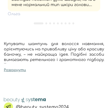
мене нормальний тип шкіри голови.
Продукт радше для тих, хто не лише
Ольга
має фарбовану довжину, а й дуже суху
шкіру.
Купувати шампунь для волосся навмання,
орієнтуючись на привабливу ціну або красиву
баночку, – не найкраща ідея. Подібні засоби
вимагають ретельного і грамотного підбору.
Тільки так вони зможуть на сто відсотків
виконати своє завдання – очистити від
Розгорнути
забруднень волосся, підтримати тонус
шкіри голови, захистити вашу шевелюру від
негативних впливів ззовні.
Повний асортимент продуктів для різних
типів і станів волосся за прийнятною
вартістю ви знайдете на нашому сайті.
@beauty_systema2024