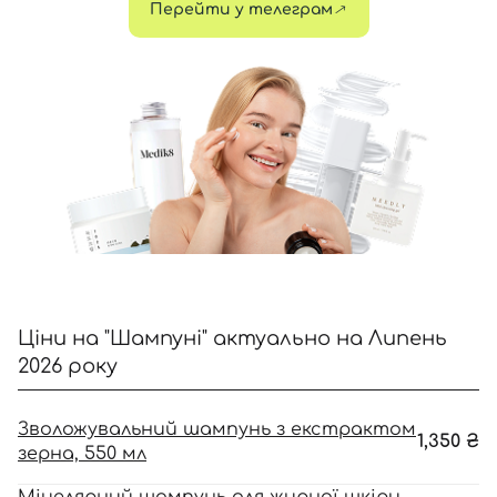
Перейти у телеграм
Відправляючи форму для авторизації/реєстрації ви
приймаєте умови
Угоди користувача
Далі
Увійти за допомогою e-mail
Ціни на "Шампуні" актуально на Липень
2026 року
Зволожувальний шампунь з екстрактом
1,350
₴
зерна, 550 мл