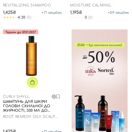
REVITALIZING SHAMPOO
MOISTURE CALMING
SHAMPOO
1,425₴
1,195₴
+
71
кешбек
+
59
кешбек
4.20
(5)
0
(0)
Термін до 07.01.2027
CURLY SHYLL
ШАМПУНЬ ДЛЯ ШКІРИ
ГОЛОВИ СХИЛЬНОЇ ДО
ЖИРНОСТІ, 330 МЛ ДО
07.01.2027 РОКУ
ROOT REMEDY OILY SCALP
SHAMPOO
1,425₴
+
71
кешбек