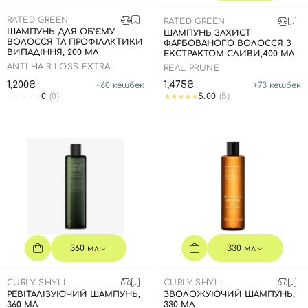
SPF-засоби з тоном
Точкові від прищів
SPF для волосся
Для дітей
RATED GREEN
Креми для тіла з SPF
Мініатюри
Спеціальний догляд
Дезодоранти
RATED GREEN
ШАМПУНЬ ДЛЯ ОБ’ЄМУ
ШАМПУНЬ ЗАХИСТ
ВОЛОССЯ ТА ПРОФІЛАКТИКИ
ФАРБОВАНОГО ВОЛОССЯ З
Карбоксітерапія
Для дітей
Засоби для інтимної гігієни
ВИПАДІННЯ, 200 МЛ
ЕКСТРАКТОМ СЛИВИ,400 МЛ
ANTI HAIR LOSS EXTRA
Бʼюті гаджети
Для чоловіків
Автозасмага для тіла
REAL PRUNE
VOLUME SHAMPOO
1,200₴
1,475₴
+
60
кешбек
+
73
кешбек
Автозасмага
0
(0)
5.00
(5)
Набори
Шия і декольте
Для чоловіків
Для дітей
360 мл
330 мл
CURLY SHYLL
CURLY SHYLL
РЕВІТАЛІЗУЮЧИЙ ШАМПУНЬ,
ЗВОЛОЖУЮЧИЙ ШАМПУНЬ,
360 МЛ
330 МЛ