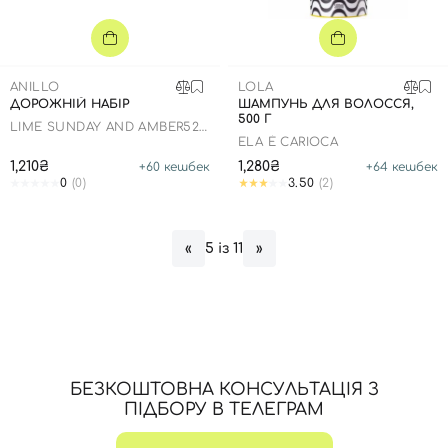
ANILLO
LOLA
ДОРОЖНІЙ НАБІР
ШАМПУНЬ ДЛЯ ВОЛОССЯ,
500 Г
LIME SUNDAY AND AMBER528
TRAVEL SHOWER SET
ELA É CARIOCA
1,210₴
1,280₴
+
60
кешбек
+
64
кешбек
0
(0)
3.50
(2)
5 із 11
«
»
Вхід
Реєстрація
БЕЗКОШТОВНА КОНСУЛЬТАЦІЯ З
Номер телефону
ПІДБОРУ В ТЕЛЕГРАМ