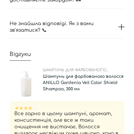
доставляєте закордон? 🚛
Не знайшла відповіді. Як з вами
зв'язатися? 📞
Відгуки
ШАМПУНЬ ДЛЯ ФАРБОВАНОГО
ВОЛОССЯ
Шампунь для фарбованого волосся
ANILLO Gardenia Veil Color Shield
Shampoo, 300 мл
Все гарно в цьому шампуні, аромат,
консистенція, але все ж таки
очищення не вистачає. Волосся
виглядає несвіжим дуже швидко, хоча в