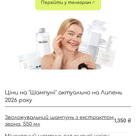
Перейти у телеграм
Відправляючи форму для авторизації/реєстрації ви
приймаєте умови
Угоди користувача
Далі
Увійти за допомогою e-mail
Ціни на "Шампуні" актуально на Липень
2026 року
Зволожувальний шампунь з екстрактом
1,350
₴
зерна, 550 мл