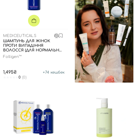
MEDICEUTICALS
ШАМПУНЬ ДЛЯ ЖІНОК
ПРОТИ ВИПАДІННЯ
ВОЛОССЯ (ДЛЯ НОРМАЛЬНОЇ
/ СХИЛЬНОЇ ДО ЖИРНОСТІ
Folligen™
ШКІРИ ГОЛОВИ), 250 МЛ
1,495₴
+
74
кешбек
0
(0)