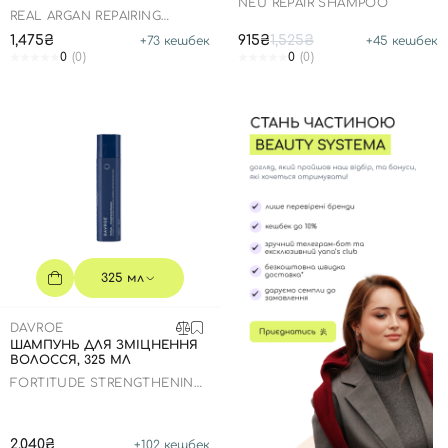
NEU REPAIR SHAMPOO
REAL ARGAN REPAIRING
SHAMPOO
1,475₴
915₴
1,525₴
+
73
кешбек
+
45
кешбек
0
(0)
0
(0)
325 мл
DAVROE
ШАМПУНЬ ДЛЯ ЗМІЦНЕННЯ
ВОЛОССЯ, 325 МЛ
FORTITUDE STRENGTHENING
SHAMPOO
2,040₴
+
102
кешбек