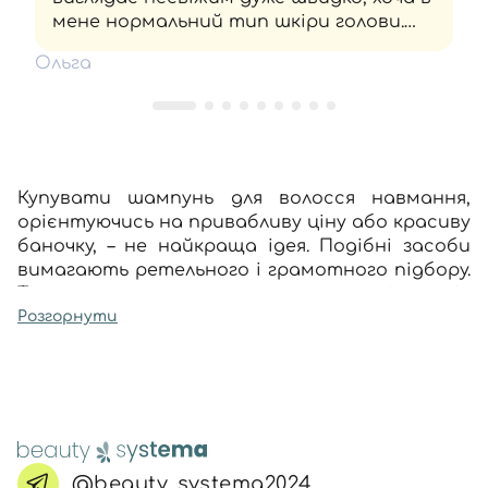
мене нормальний тип шкіри голови.
Продукт радше для тих, хто не лише
Ольга
має фарбовану довжину, а й дуже суху
шкіру.
Купувати шампунь для волосся навмання,
орієнтуючись на привабливу ціну або красиву
баночку, – не найкраща ідея. Подібні засоби
вимагають ретельного і грамотного підбору.
Тільки так вони зможуть на сто відсотків
виконати своє завдання – очистити від
Розгорнути
забруднень волосся, підтримати тонус
шкіри голови, захистити вашу шевелюру від
негативних впливів ззовні.
Повний асортимент продуктів для різних
типів і станів волосся за прийнятною
вартістю ви знайдете на нашому сайті.
@beauty_systema2024