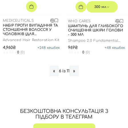
300 мл
MEDICEUTICALS
WHO CARES
НАБІР ПРОТИ ВИПАДІННЯ ТА
ШАМПУНЬ ДЛЯ ГЛИБОКОГО
СТОНШЕННЯ ВОЛОССЯ У
ОЧИЩЕННЯ ШКІРИ ГОЛОВИ
ЧОЛОВІКІВ (ДЛЯ
- 300 МЛ
НОРМАЛЬНОЇ / ЖИРНОЇ
Advanced Hair Restoration Kit
Shampoo 2.0 Fundamental
ШКІРИ ГОЛОВИ)
Repair
4,960₴
969₴
+
248
кешбек
+
48
кешбек
0
(0)
0
(0)
6 із 11
«
»
Вхід
Реєстрація
БЕЗКОШТОВНА КОНСУЛЬТАЦІЯ З
Номер телефону
ПІДБОРУ В ТЕЛЕГРАМ