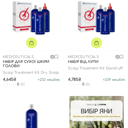
MEDICEUTICALS
MEDICEUTICALS
НАБІР ДЛЯ СУХОЇ ШКІРИ
НАБІР ВІД ЛУПИ
ГОЛОВИ
Scalp Treatment Kit Dandruff
Scalp Treatment Kit Dry Scalp
4,645₴
4,785₴
+
232
кешбек
+
239
кешбек
0
(0)
0
(0)