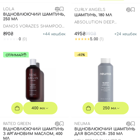
SPF-засоби з тоном
Точкові від прищів
SPF для волосся
Для дітей
LOLA
Креми для тіла з SPF
Мініатюри
Спеціальний догляд
Дезодоранти
CURLY ANGELS
ВІДНОВЛЮЮЧИЙ ШАМПУНЬ,
ШАМПУНЬ, 180 МЛ
250 МЛ
Карбоксітерапія
Для дітей
Засоби для інтимної гігієни
ABSOLUTION DEEP
DANOS VORAZES SHAMPOO
CLEANSING SHAMPOO
Бʼюті гаджети
Для чоловіків
Автозасмага для тіла
FORTIFICANTE
890₴
495₴
990₴
+
44
кешбек
+
24
кешбек
0
(0)
5.00
(1)
Автозасмага
Набори
-40%
ОТРИМАЙ
Шия і декольте
Для чоловіків
Для дітей
400 мл
250 мл
RATED GREEN
NEUMA
ВІДНОВЛЮЮЧИЙ ШАМПУНЬ
ВІДНОВЛЮЮЧИЙ ШАМПУНЬ
З АРГАНОВИМ МАСЛОМ, 400
ДЛЯ ВОЛОССЯ- 250 МЛ
МЛ