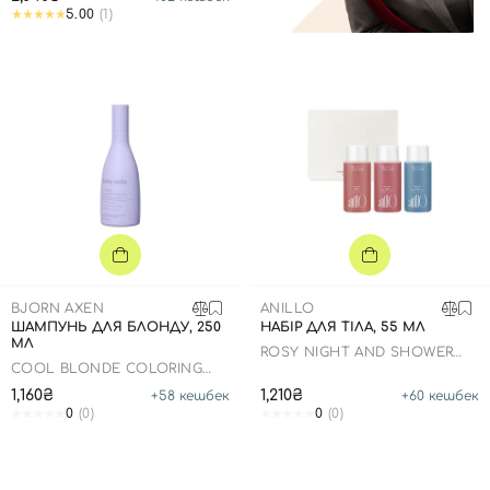
5.00
(1)
BJORN AXEN
ANILLO
ШАМПУНЬ ДЛЯ БЛОНДУ, 250
НАБІР ДЛЯ ТІЛА, 55 МЛ
МЛ
ROSY NIGHT AND SHOWER
TIME TRAVEL SHOWER KIT
COOL BLONDE COLORING
SILVER SHAMPOO
1,160₴
1,210₴
+
58
кешбек
+
60
кешбек
0
(0)
0
(0)