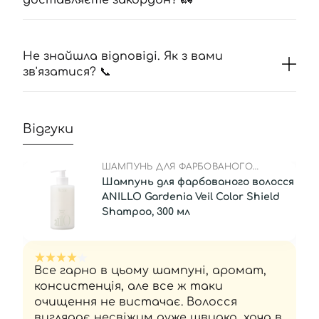
доставляєте закордон? 🚛
Не знайшла відповіді. Як з вами
зв'язатися? 📞
Відгуки
ШАМПУНЬ ДЛЯ ФАРБОВАНОГО
ВОЛОССЯ
Шампунь для фарбованого волосся
ANILLO Gardenia Veil Color Shield
Shampoo, 300 мл
Все гарно в цьому шампуні, аромат,
консистенція, але все ж таки
очищення не вистачає. Волосся
виглядає несвіжим дуже швидко, хоча в