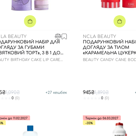
LA BEAUTY
NCLA BEAUTY
ДАРУНКОВИЙ НАБІР ДЛЯ
ПОДАРУНКОВИЙ НАБІ
ГЛЯДУ ЗА ГУБАМИ
ДОГЛЯДУ ЗА ТІЛОМ
ВЯТКОВИЙ ТОРТ», 3 В 1 ДО
«КАРАМЕЛЬНА ЦУКЕРКА»
.10.2026 РОКУ
ДО 10.09.2026 РОКУ
AUTY BIRTHDAY CAKE LIP CARE
BEAUTY CANDY CANE BOD
T
GIFT SET
5₴
1,090₴
945₴
1,890₴
+
27
кешбек
0
(0)
0
(0)
рмін до 11.02.2027
Термін до 06.03.2027
5%
-35%