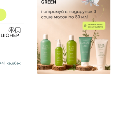
ЦІОНЕР
Л
+
41
кешбек