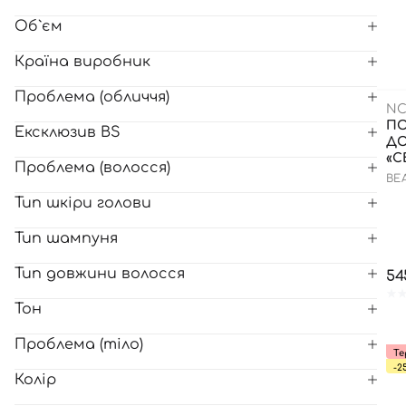
Об`єм
Країна виробник
Проблема (обличчя)
NC
ПО
Ексклюзив BS
ДО
«С
Проблема (волосся)
02
BE
SE
Тип шкіри голови
Тип шампуня
Тип довжини волосся
54
Тон
Проблема (тіло)
Те
-2
Колір