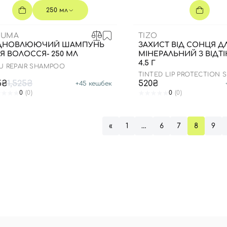
250 мл
EUMA
TIZO
ІДНОВЛЮЮЧИЙ ШАМПУНЬ
ЗАХИСТ ВІД СОНЦЯ Д
Я ВОЛОССЯ- 250 МЛ
МІНЕРАЛЬНИЙ З ВІДТ
4.5 Г
U REPAIR SHAMPOO
TINTED LIP PROTECTION S
5₴
1,525₴
520₴
+
45
кешбек
0
(0)
0
(0)
«
1
…
6
7
8
9