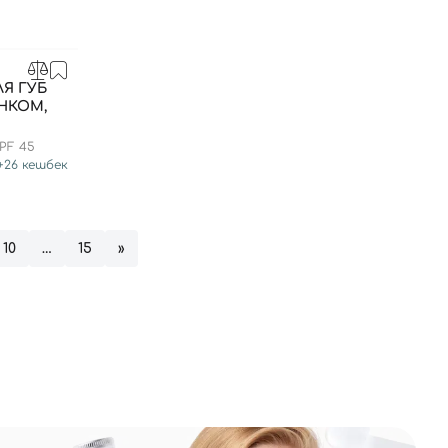
ЛЯ ГУБ
ІНКОМ,
PF 45
+
26
кешбек
10
…
15
»