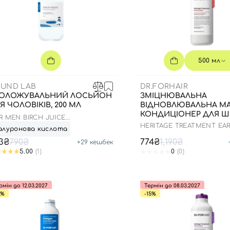
500 мл
UND LAB
DR.FORHAIR
ОЛОЖУВАЛЬНИЙ ЛОСЬЙОН
ЗМІЦНЮВАЛЬНА
Я ЧОЛОВІКІВ, 200 МЛ
ВІДНОВЛЮВАЛЬНА МА
КОНДИЦІОНЕР ДЛЯ Ш
R MEN BIRCH JUICE
ГОЛОВИ ТА ВОЛОССЯ,
ISTURIZING LOTION
HERITAGE TREATMENT EAR
алуронова кислота
BLISS
3₴
790₴
774₴
1,190₴
+
29
кешбек
5.00
(1)
0
(0)
рмін до 12.03.2027
Термін до 08.03.2027
5%
-15%