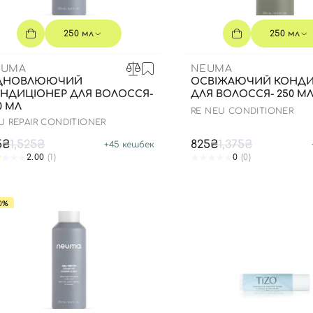
250 мл
250 мл
EUMA
NEUMA
ІДНОВЛЮЮЧИЙ
ОСВІЖАЮЧИЙ КОНДИ
НДИЦІОНЕР ДЛЯ ВОЛОССЯ-
ДЛЯ ВОЛОССЯ- 250 М
0 МЛ
RE NEU CONDITIONER
U REPAIR CONDITIONER
5₴
1,525₴
825₴
1,375₴
+
45
кешбек
2.00
(1)
0
(0)
0%