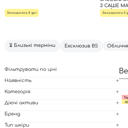
3 САШЕ МА
Залишилось 4 дні
Залишилось 3 
Всі то
гієни
⏳ Близькі терміни
Ексклюзив BS
Обличчя
Фільтрувати по ціні
Be
Наявність
Категорія
Те
Діючі активи
-5
Бренд
Тип шкіри