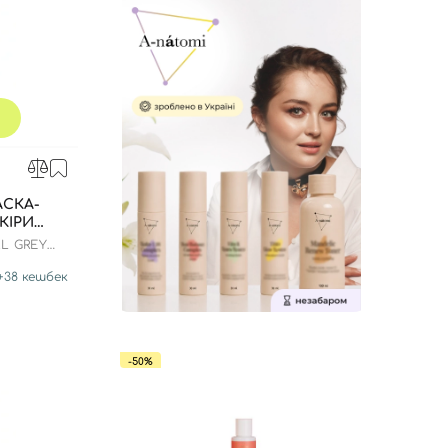
СКА-
КІРИ
 500 МЛ
L GREY
+
38
кешбек
-50%