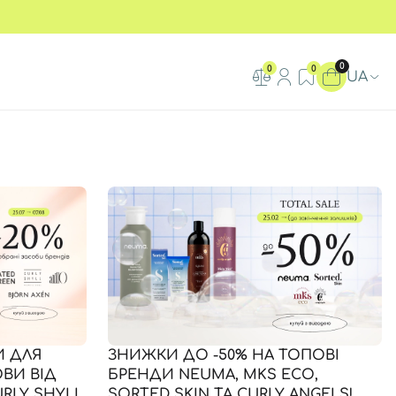
0
0
0
UA
И ДЛЯ
ЗНИЖКИ ДО -50% НА ТОПОВІ
ОВИ ВІД
БРЕНДИ NEUMA, MKS ECO,
URLY SHYLL,
SORTED SKIN ТА CURLY ANGELS!