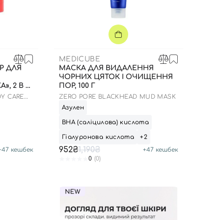
MEDICUBE
Р ДЛЯ
МАСКА ДЛЯ ВИДАЛЕННЯ
ЧОРНИХ ЦЯТОК І ОЧИЩЕННЯ
, 2 В 1
ПОР, 100 Г
Y CARE
ZERO PORE BLACKHEAD MUD MASK
Азулен
ВНА (саліцилова) кислота
Гіалуронова кислота
+2
952₴
1,190₴
+
47
кешбек
+
47
кешбек
0
(0)