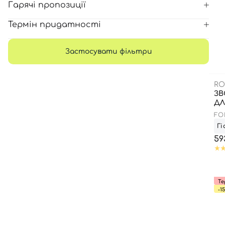
Гарячі пропозиції
Термін придатності
Застосувати фільтри
RO
ЗВ
ДЛ
FO
MO
Гі
59
Те
-1