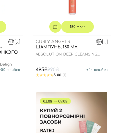
180 мл
CURLY ANGELS
-
ШАМПУНЬ, 180 МЛ
ОНКОГО
ABSOLUTION DEEP CLEANSING
SHAMPOO
Deligh
495₴
990₴
+
50
кешбек
+
24
кешбек
5.00
(1)