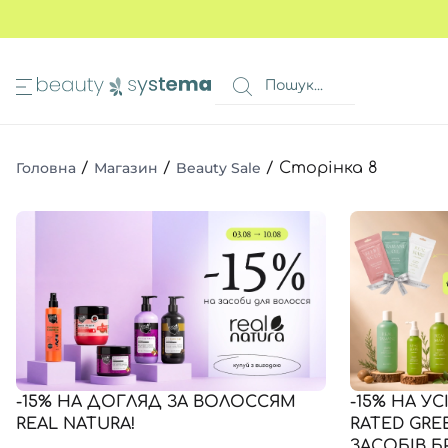
ИМА
КОШИК
 очей
Всі то
Всі то
Всі то
Головна
/
Магазин
/
Beauty Sale
/
Сторінка 8
очей
Всі то
Всі то
в 1
BEAUTY SALE
а ніг
авколо очей
Всі то
я волосся
Всі то
и
Всі то
ів
Всі то
очей
Всі то
ь
-15% НА ДОГЛЯД ЗА ВОЛОССЯМ
-15% НА У
REAL NATURA!
RATED GRE
ЗАСОБІВ 
Всі то