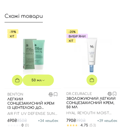
Схожі товари
-19%
-20%
ХІТ
ВИБІР ЯНИ
ХІТ
50 мл
DR.CEURACLE
BENTON
ЗВОЛОЖУЮЧИЙ ЛЕГКИЙ
ЛЕГКИЙ
СОНЦЕЗАХИСНИЙ КРЕМ,
СОНЦЕЗАХИСНИЙ КРЕМ
50 МЛ
ІЗ ЦЕНТЕЛОЮ ДО
07.01.2027 РОКУ
HYAL REYOUTH MOIST
AIR FIT UV DEFENSE SUN
SUN SPF 50/PA++++
CREAM SPF50
690₴
850₴
790₴
990₴
+
34
кешбек
+
39
кешбек
0
(0)
4.75
(53)