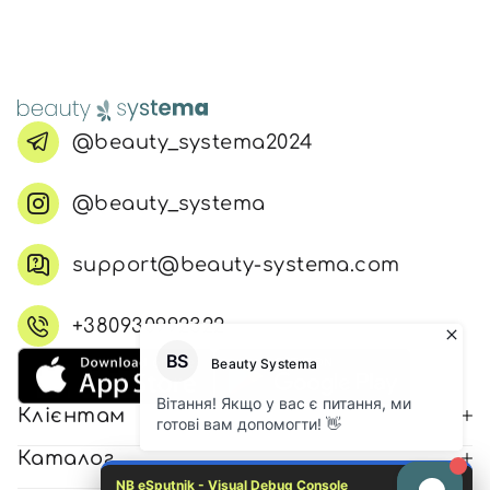
@beauty_systema2024
@beauty_systema
support@beauty-systema.com
+380930992322
Клієнтам
Каталог
NB eSputnik - Visual Debug Console