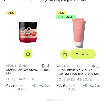
-15%
-15%
ОТРИМАЙ
Вхід
Реєстрація
Номер телефону
200 мл
REAL NATURA
RATED GREEN
МАСКА ЗВОЛОЖУЮЧА, 500
ЗВОЛОЖУЮЧА МАСКА З
Відправляючи форму для авторизації/реєстрації ви
МЛ
СОКОМ ГІБІСКУСУ, 200 МЛ
приймаєте умови
Угоди користувача
SUPER HAIR FOOD
COLD BREW HIBISCUS
MELÂNCIA VITAMINA A+C
MOISTURIZING SCALP
488₴
575₴
905₴
1,065₴
+
24
кешбек
+
45
кешбек
Далі
0
(0)
0
(0)
Увійти за допомогою e-mail