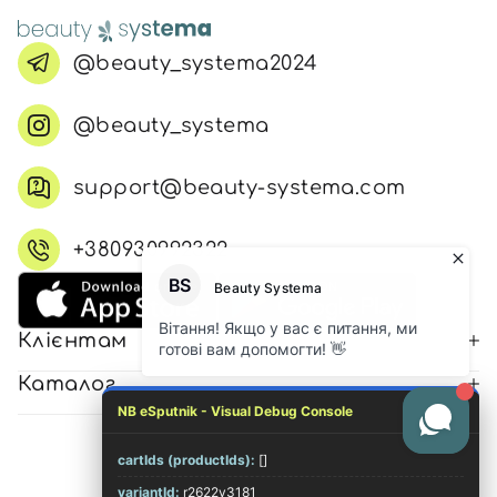
@beauty_systema2024
@beauty_systema
support@beauty-systema.com
+380930992322
Клієнтам
Каталог
NB eSputnik - Visual Debug Console
cartIds (productIds):
[]
© 2026 Всі права захищені
variantId:
r2622v3181