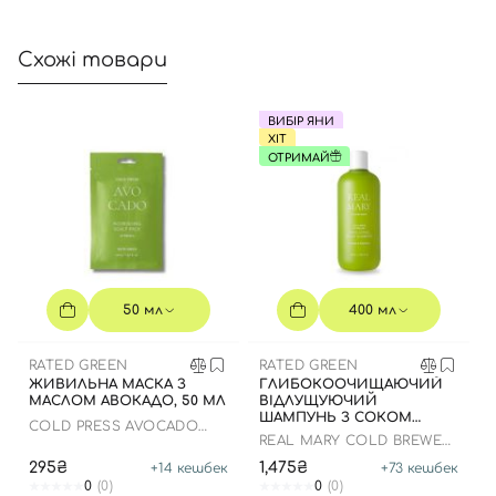
Схожі товари
ВИБІР ЯНИ
ХІТ
ОТРИМАЙ
50 мл
400 мл
RATED GREEN
RATED GREEN
ЖИВИЛЬНА МАСКА З
ГЛИБОКООЧИЩАЮЧИЙ
МАСЛОМ АВОКАДО, 50 МЛ
ВІДЛУЩУЮЧИЙ
ШАМПУНЬ З СОКОМ
COLD PRESS AVOCADO
РОЗМАРИНУ, 400 МЛ
REAL MARY COLD BREWED
NOURISHING SCALP
ROSEMARY EXFOLIATING
295₴
1,475₴
+
14
кешбек
+
73
кешбек
SCALP SHAMPOO
0
(0)
0
(0)