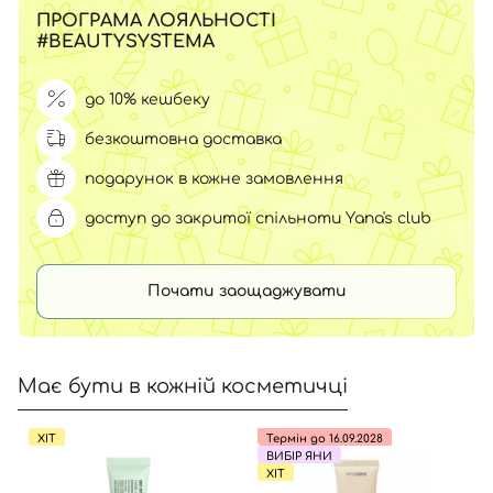
ПРОГРАМА ЛОЯЛЬНОСТІ
#BEAUTYSYSTEMA
до 10% кешбеку
безкоштовна доставка
подарунок в кожне замовлення
доступ до закритої спільноти Yana's club
Почати заощаджувати
Має бути в кожній косметичці
ХІТ
Термін до 16.09.2028
ВИБІР ЯНИ
ХІТ