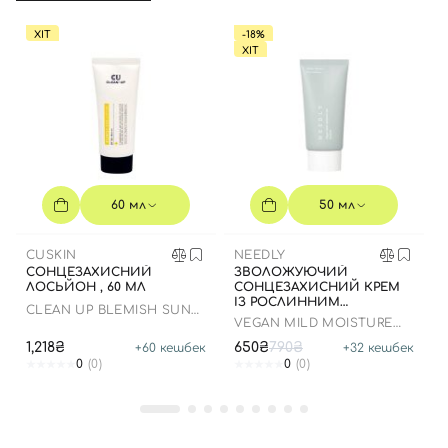
ХІТ
-18%
ХІТ
60 мл
50 мл
CUSKIN
NEEDLY
СОНЦЕЗАХИСНИЙ
ЗВОЛОЖУЮЧИЙ
ЛОСЬЙОН , 60 МЛ
СОНЦЕЗАХИСНИЙ КРЕМ
ІЗ РОСЛИННИМ
CLEAN UP BLEMISH SUN
СКВАЛАНОМ ДО 23.03.2027
VEGAN MILD MOISTURE
LOTION SPF 50+ PA++++
50 МЛ
SUN SPF 50+ PA++++
1,218₴
650₴
790₴
+
60
кешбек
+
32
кешбек
0
(0)
0
(0)