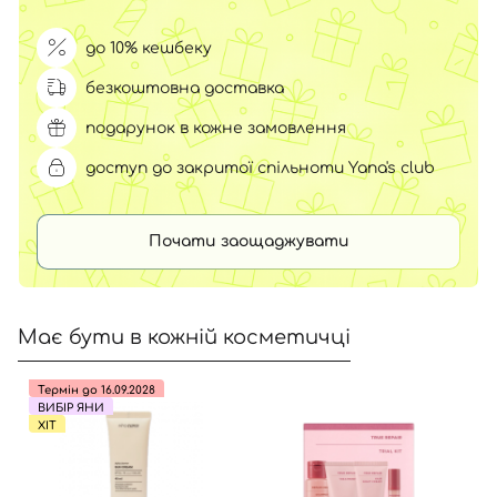
до 10% кешбеку
безкоштовна доставка
подарунок в кожне замовлення
доступ до закритої спільноти Yana's club
Почати заощаджувати
Має бути в кожній косметичці
Термін до 16.09.2028
ВИБІР ЯНИ
ХІТ