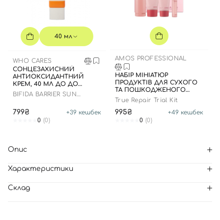
40 мл
AMOS PROFESSIONAL
WHO CARES
СОНЦЕЗАХИСНИЙ
НАБІР МІНІАТЮР
АНТИОКСИДАНТНИЙ
ПРОДУКТІВ ДЛЯ СУХОГО
КРЕМ, 40 МЛ ДО ДО
ТА ПОШКОДЖЕНОГО
16.09.2028 РОКУ
BIFIDA BARRIER SUN
ВОЛОССЯ
True Repair Trial Kit
CREAM
799₴
995₴
+
39
кешбек
+
49
кешбек
0
(0)
0
(0)
Опис
Характеристики
Склад