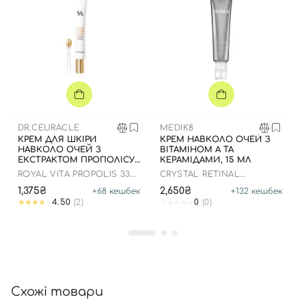
Вхід
Реєстрація
Номер телефону
DR.CEURACLE
MEDIK8
КРЕМ ДЛЯ ШКІРИ
КРЕМ НАВКОЛО ОЧЕЙ З
НАВКОЛО ОЧЕЙ З
ВІТАМІНОМ А ТА
ЕКСТРАКТОМ ПРОПОЛІСУ,
КЕРАМІДАМИ, 15 МЛ
20 МЛ
ROYAL VITA PROPOLIS 33
CRYSTAL RETINAL
Відправляючи форму для авторизації/реєстрації ви
CAPSULE EYE CREAM
CERAMIDE EYE 3
1,375₴
2,650₴
+
68
кешбек
+
132
кешбек
приймаєте умови
Угоди користувача
4.50
(2)
0
(0)
Далі
Увійти за допомогою e-mail
Схожі товари