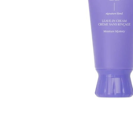
Всі то
гієни