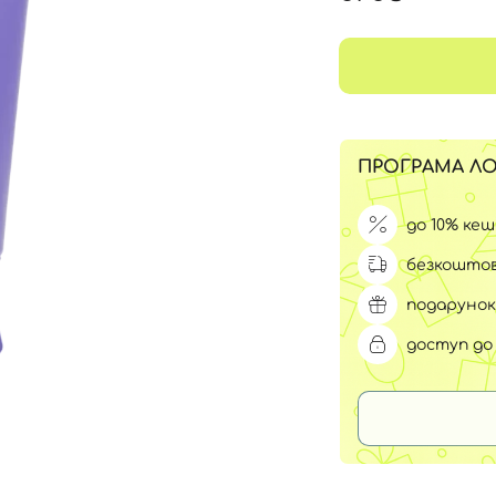
Для обличчя
СПФ захист для дітей
вари
Для зони повік
ПРОГРАМА ЛО
до 10% ке
безкоштов
подарунок
доступ до 