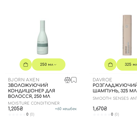
250 мл
325 м
BJORN AXEN
DAVROE
ЗВОЛОЖУЮЧИЙ
РОЗГЛАДЖУЮЧИ
КОНДИЦІОНЕР ДЛЯ
ШАМПУНЬ, 325 МЛ
ВОЛОССЯ, 250 МЛ
SMOOTH SENSES ANT
SHAMPOO
MOISTURE CONDITIONER
1,205₴
1,670₴
+
60
кешбек
0
(0)
0
(0)