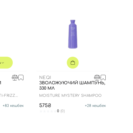
л
NEQI
Й
ЗВОЛОЖУЮЧИЙ ШАМПУНЬ,
330 МЛ
I-FRIZZ
MOISTURE MYSTERY SHAMPOO
Вхід
Реєстрація
575₴
+
83
кешбек
+
28
кешбек
0
(0)
Номер телефону