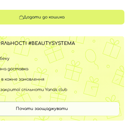
Додати до кошика
ЯЛЬНОСТІ #BEAUTYSYSTEMA
шбеку
на доставка
 в кожне замовлення
закритої спільноти Yana's club
Почати заощаджувати