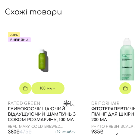
Схожі товари
-20%
ВИБІР ЯНИ
100 мл
RATED GREEN
DR.FORHAIR
ГЛИБОКООЧИЩАЮЧИЙ
ФІТОТЕРАПЕВТИЧ
ВІДЛУЩУЮЧИЙ ШАМПУНЬ З
ПІЛІНГ ДЛЯ ШКІРИ
СОКОМ РОЗМАРИНУ, 100 МЛ
200 МЛ
REAL MARY COLD BREWED
PHYTO FRESH SCALP
ROSEMARY EXFOLIATING SCALP
380₴
475₴
935₴
+
19
кешбек