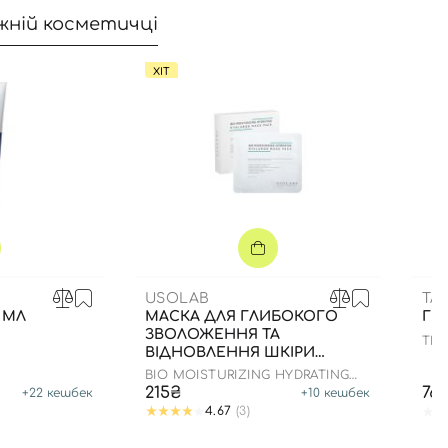
жній косметичці
ХІТ
USOLAB
TA
 МЛ
МАСКА ДЛЯ ГЛИБОКОГО
ГР
ЗВОЛОЖЕННЯ ТА
THE
ВІДНОВЛЕННЯ ШКІРИ
ОБЛИЧЧЯ З
BIO MOISTURIZING HYDRATING
ЗАСПОКІЙЛИВИМ ЕФЕКТОМ
HYALURON MASK
215₴
76
+
22
кешбек
+
10
кешбек
4.67
(3)