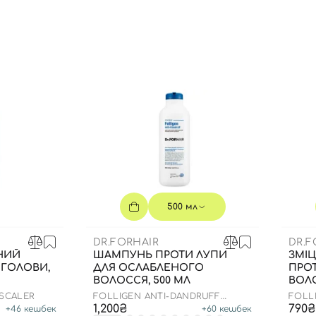
Ви ще не додали товари у кошик
Відправляючи форму для авторизації/реєстрації ви
приймаєте умови
Угоди користувача
Далі
Увійти за допомогою e-mail
500 мл
DR.FORHAIR
DR.F
НИЙ
ШАМПУНЬ ПРОТИ ЛУПИ
ЗМІ
 ГОЛОВИ,
ДЛЯ ОСЛАБЛЕНОГО
ПРО
ВОЛОССЯ, 500 МЛ
ВОЛО
 SCALER
FOLLIGEN ANTI-DANDRUFF
FOLL
SHAMPOO
1,200₴
790₴
+
46
кешбек
+
60
кешбек