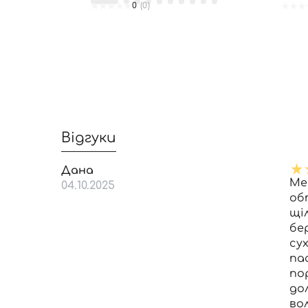
0
(0)
Відгуки
Дана
Ме
04.10.2025
обт
щі
бе
су
па
по
до
во