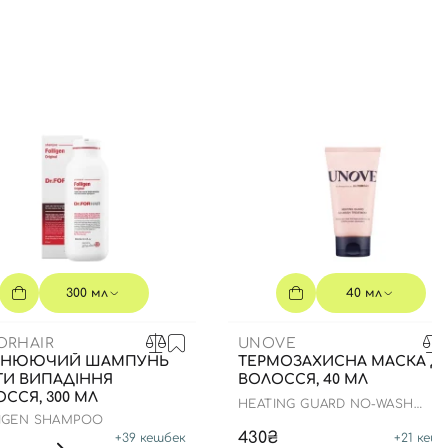
300 мл
40 мл
ORHAIR
UNOVE
ЦНЮЮЧИЙ ШАМПУНЬ
ТЕРМОЗАХИСНА МАСКА Д
ТИ ВИПАДІННЯ
ВОЛОССЯ, 40 МЛ
ССЯ, 300 МЛ
HEATING GUARD NO-WASH
TREATMENT
IGEN SHAMPOO
430₴
+
39
кешбек
+
21
кешб