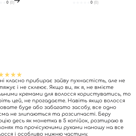
0
(0)
0
(0)
ні класно прибирає зайву пухнастість, але не
яжує і не склеює. Якщо ви, як я, не вмієте
льними кремами для волосся користуватись, то
ріть цей, не прогадаєте. Навіть якщо волосся
ховате буде або забагато засобу, все одно
сма не злипаються та розсипчасті. Беру
рцію десь як монетка в 5 копійок, розтираю в
лонях та прочісуючими рухами наношу на все
лосся і особливо нижню частину.