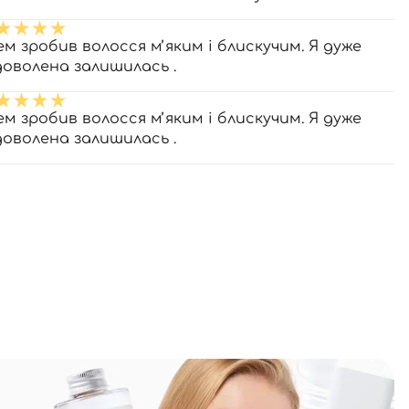
ем зробив волосся мʼяким і блискучим. Я дуже
доволена залишилась .
ем зробив волосся мʼяким і блискучим. Я дуже
доволена залишилась .