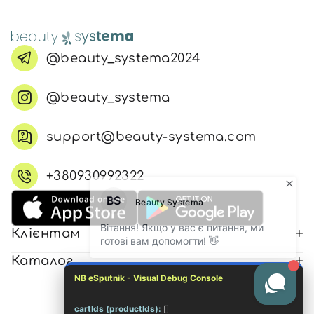
@beauty_systema2024
@beauty_systema
support@beauty-systema.com
+380930992322
Клієнтам
Каталог
NB eSputnik - Visual Debug Console
cartIds (productIds):
[]