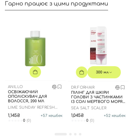
Гарно працює з цими продуктами
Вхід
Реєстрація
Номер телефону
300 мл
ANILLO
DR.FORHAIR
ОСВІЖАЮЧИЙ
ПІЛІНГ ДЛЯ ШКІРИ
Відправляючи форму для авторизації/реєстрації ви
ОПОЛІСКУВАЧ ДЛЯ
ГОЛОВИ З ЧАСТИНКАМИ
ВОЛОССЯ, 200 МЛ
приймаєте умови
Угоди користувача
ІЗ СОЛІ МЕРТВОГО МОРЯ,
300 МЛ
LIME SUNDAY REFRESH
SEA SALT SCALER
HAIR VINEGAR
Далі
1,145₴
1,045₴
+
57
кешбек
+
52
кешбек
0
(0)
0
(0)
Увійти за допомогою e-mail