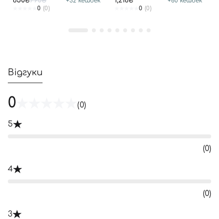
650₴
790₴
1,218₴
+
32
кешбек
+
60
кешбек
0
(0)
0
(0)
Відгуки
0
(0)
5
(0)
4
(0)
3