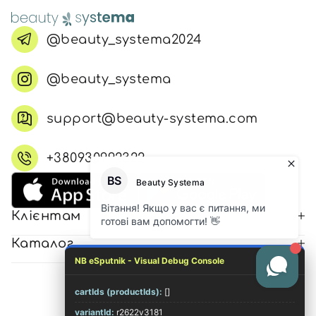
@beauty_systema2024
@beauty_systema
support@beauty-systema.com
+380930992322
Клієнтам
Каталог
NB eSputnik - Visual Debug Console
cartIds (productIds):
[]
© 2026 Всі права захищені
variantId:
r2622v3181