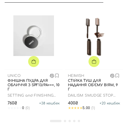
Вхід
Реєстрація
Номер телефону
UNICO
HEIMISH
ФІНІШНА ПУДРА ДЛЯ
СТІЙКА ТУШ ДЛЯ
ОБЛИЧЧЯ З SPF13/PA+++, 10
НАДАННЯ ОБ'ЄМУ ВІЯМ, 9
Відправляючи форму для авторизації/реєстрації ви
Г
Г
приймаєте умови
Угоди користувача
SETTING and FINISHING
DAILISM SMUDGE STOP
POWDER
MASCARA VOLUME BROWN
760₴
400₴
+
38
кешбек
+
20
кешбек
Далі
0
(0)
5.00
(1)
Увійти за допомогою e-mail