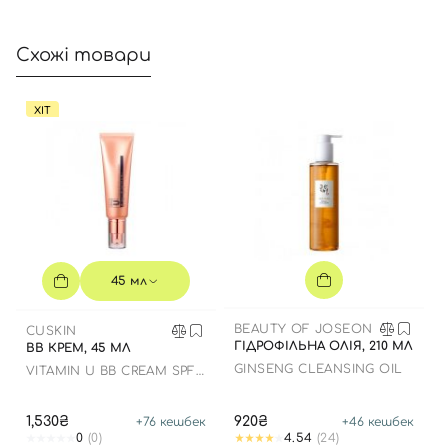
Схожі товари
ХІТ
45 мл
BEAUTY OF JOSEON
CUSKIN
ГІДРОФІЛЬНА ОЛІЯ, 210 МЛ
BB КРЕМ, 45 МЛ
GINSENG CLEANSING OIL
VITAMIN U BB CREAM SPF
28 PA++
1,530₴
920₴
+
76
кешбек
+
46
кешбек
0
(0)
4.54
(24)