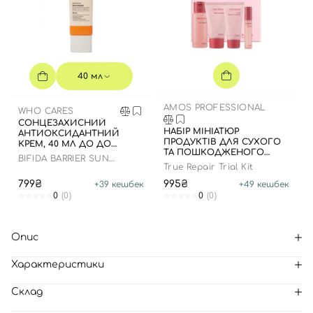
40 мл
AMOS PROFESSIONAL
WHO CARES
СОНЦЕЗАХИСНИЙ
НАБІР МІНІАТЮР
АНТИОКСИДАНТНИЙ
ПРОДУКТІВ ДЛЯ СУХОГО
КРЕМ, 40 МЛ ДО ДО
ТА ПОШКОДЖЕНОГО
16.09.2028 РОКУ
BIFIDA BARRIER SUN
ВОЛОССЯ
True Repair Trial Kit
CREAM
799₴
995₴
+
39
кешбек
+
49
кешбек
0
(0)
0
(0)
Опис
Характеристики
Склад