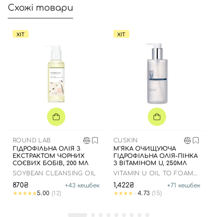
Схожі товари
Увійти за допомогою e-mail
ХІТ
ХІТ
ROUND LAB
CUSKIN
ГІДРОФІЛЬНА ОЛІЯ З
М`ЯКА ОЧИЩУЮЧА
ЕКСТРАКТОМ ЧОРНИХ
ГІДРОФІЛЬНА ОЛІЯ-ПІНКА
СОЄВИХ БОБІВ, 200 МЛ
З ВІТАМІНОМ U, 250МЛ
SOYBEAN CLEANSING OIL
VITAMIN U OIL TO FOAM
CLEANSER
870₴
1,422₴
+
43
кешбек
+
71
кешбек
5.00
(12)
4.73
(15)