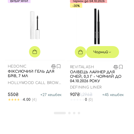
ВИБІР ЯНИ
Термін до 04.10.2026
-30%
Чорний
Вхід
Реєстрація
HEDONIC
REVITALASH
ФІКСУЮЧИЙ ГЕЛЬ ДЛЯ
ОЛІВЕЦЬ ЛАЙНЕР ДЛЯ
БРІВ, 7 МЛ
ОЧЕЙ, 0,3 Г - ЧОРНИЙ ДО
04.10.2026 РОКУ
HOLLYWOOD CALL BROW
Номер телефону
GEL
DEFINING LINER
550₴
907₴
1,296₴
+
27
кешбек
+
45
кешбек
4.00
(4)
0
(0)
Відправляючи форму для авторизації/реєстрації ви
приймаєте умови
Угоди користувача
Далі