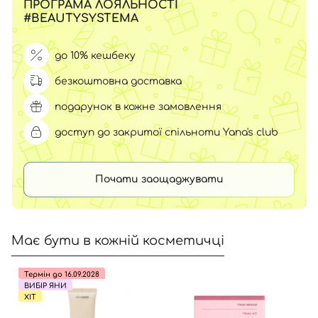
ПРОГРАМА ЛОЯЛЬНОСТІ
#BEAUTYSYSTEMA
до 10% кешбеку
безкоштовна доставка
подарунок в кожне замовлення
доступ до закритої спільноти Yana's club
Почати заощаджувати
Має бути в кожній косметичці
Термін до 16.09.2028
ВИБІР ЯНИ
ХІТ