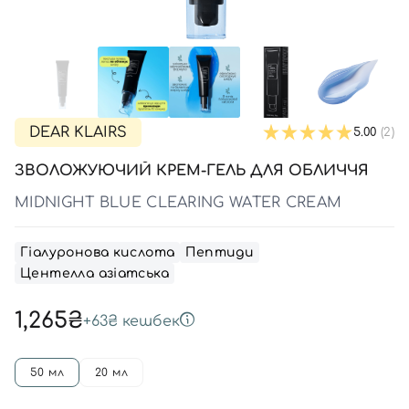
SPF-засоби з тоном
Точкові від прищів
SPF для волосся
Для дітей
Креми для тіла з SPF
Мініатюри
Спеціальний догляд
Дезодоранти
Карбоксітерапія
Для дітей
Засоби для інтимної гігієни
Бʼюті гаджети
Для чоловіків
Автозасмага для тіла
Автозасмага
DEAR KLAIRS
5.00
(2)
Набори
ЗВОЛОЖУЮЧИЙ КРЕМ-ГЕЛЬ ДЛЯ ОБЛИЧЧЯ
Шия і декольте
MIDNIGHT BLUE CLEARING WATER CREAM
Для чоловіків
Для дітей
Гіалуронова кислота
Пептиди
Центелла азіатська
1,265₴
+
63₴
кешбек
50 мл
20 мл