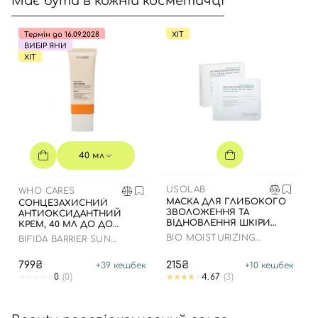
Має бути в кожній косметичці
Термін до 16.09.2028
ХІТ
ВИБІР ЯНИ
ХІТ
40 мл
USOLAB
WHO CARES
МАСКА ДЛЯ ГЛИБОКОГО
СОНЦЕЗАХИСНИЙ
ЗВОЛОЖЕННЯ ТА
АНТИОКСИДАНТНИЙ
ВІДНОВЛЕННЯ ШКІРИ
КРЕМ, 40 МЛ ДО ДО
ОБЛИЧЧЯ З
16.09.2028 РОКУ
BIO MOISTURIZING
BIFIDA BARRIER SUN
ЗАСПОКІЙЛИВИМ
HYDRATING HYALURON
CREAM
ЕФЕКТОМ
MASK
799₴
215₴
+
39
кешбек
+
10
кешбек
0
(0)
4.67
(3)