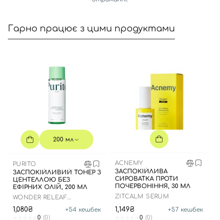
Вхід
Реєстрація
Гарно працює з цими продуктами
Номер телефону
Відправляючи форму для авторизації/реєстрації ви
приймаєте умови
Угоди користувача
Далі
200 мл
Увійти за допомогою e-mail
ACNEMY
PURITO
ЗАСПОКІЙЛИВА
ЗАСПОКІЙЛИВИЙ ТОНЕР З
СИРОВАТКА ПРОТИ
ЦЕНТЕЛЛОЮ БЕЗ
ПОЧЕРВОНІННЯ, 30 МЛ
ЕФІРНИХ ОЛІЙ, 200 МЛ
ZITCALM SERUM
WONDER RELEAF
CENTELLA TONER
1,080₴
1,149₴
+
54
кешбек
+
57
кешбек
UNSCENTED
0
(0)
0
(0)