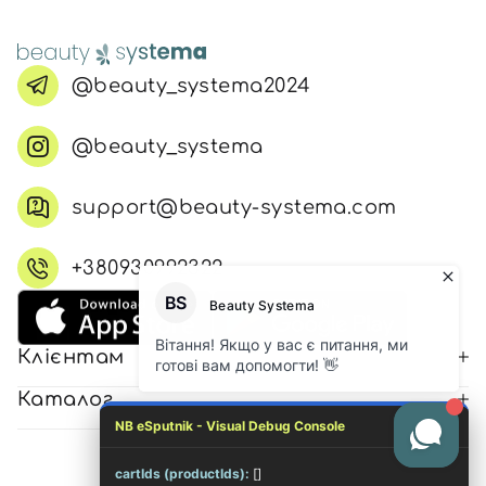
@beauty_systema2024
@beauty_systema
support@beauty-systema.com
+380930992322
Клієнтам
Каталог
NB eSputnik - Visual Debug Console
cartIds (productIds):
[]
© 2026 Всі права захищені