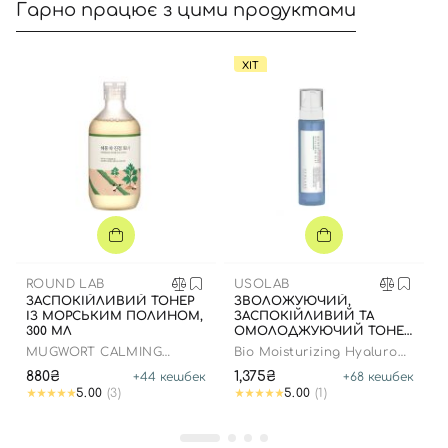
Гарно працює з цими продуктами
ХІТ
Вхід
Реєстрація
Номер телефону
ROUND LAB
USOLAB
ЗАСПОКІЙЛИВИЙ ТОНЕР
ЗВОЛОЖУЮЧИЙ,
Відправляючи форму для авторизації/реєстрації ви
ІЗ МОРСЬКИМ ПОЛИНОМ,
ЗАСПОКІЙЛИВИЙ ТА
300 МЛ
ОМОЛОДЖУЮЧИЙ ТОНЕР
приймаєте умови
Угоди користувача
- СПРЕЙ, 150 МЛ
MUGWORT CALMING
Bio Moisturizing Hyaluron
TONER
Mist
Далі
880₴
1,375₴
+
44
кешбек
+
68
кешбек
5.00
(3)
5.00
(1)
Увійти за допомогою e-mail