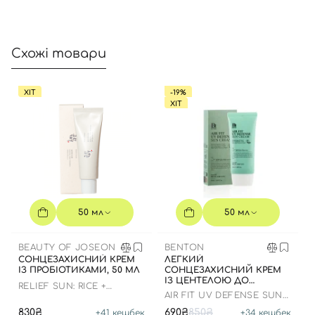
Схожі товари
ХІТ
-19%
ХІТ
50 мл
50 мл
BEAUTY OF JOSEON
BENTON
СОНЦЕЗАХИСНИЙ КРЕМ
ЛЕГКИЙ
ІЗ ПРОБІОТИКАМИ, 50 МЛ
СОНЦЕЗАХИСНИЙ КРЕМ
ІЗ ЦЕНТЕЛОЮ ДО
RELIEF SUN: RICE +
07.01.2027 РОКУ
AIR FIT UV DEFENSE SUN
PROBIOTICS
CREAM SPF50
830₴
690₴
850₴
+
41
кешбек
+
34
кешбек