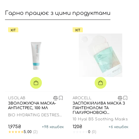
Гарно працює з цими продуктами
ХІТ
ХІТ
Вхід
Реєстрація
Номер телефону
USOLAB
Відправляючи форму для авторизації/реєстрації ви
AROCELL
ЗВОЛОЖУЮЧА МАСКА-
ЗАСПОКІЙЛИВА МАСКА З
приймаєте умови
Угоди користувача
АНТИСТРЕС, 100 МЛ
ПАНТЕНОЛОМ ТА
ГІАЛУРОНОВОЮ
BIO HYDRATING DESTRESS
Далі
КИСЛОТОЮ, 1 ШТ
10 Hyal B5 Soothing Masks
MASK
1,975₴
120₴
+
98
кешбек
+
6
кешбек
Увійти за допомогою e-mail
5.00
(2)
0
(0)