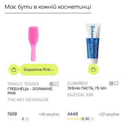
Має бути в кожній косметичці
Dopamine Pink
CURAPROX
TANGLE TEEZER
ЗУБНА ПАСТА, 75 МЛ
ГРЕБІНЕЦЬ - DOPAMINE
PINK
ENZYCAL 950
THE WET DETANGLER
760₴
444₴
+
38
кешбек
+
22
кешбек
0
(0)
5.00
(1)