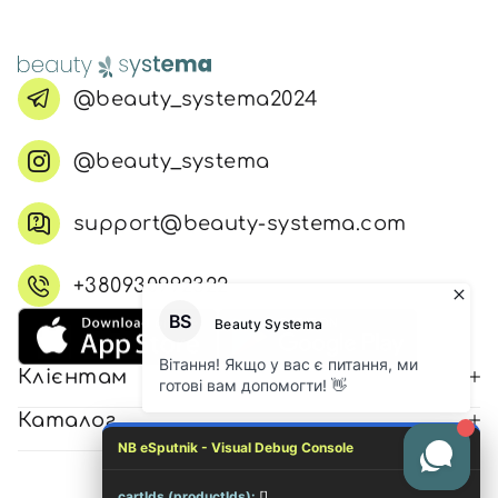
@beauty_systema2024
@beauty_systema
support@beauty-systema.com
+380930992322
Клієнтам
Каталог
NB eSputnik - Visual Debug Console
cartIds (productIds):
[]