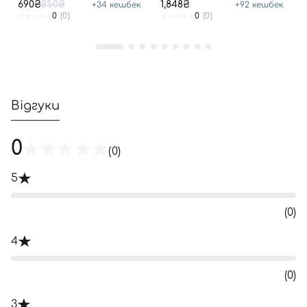
690₴
850₴
1,848₴
+
34
кешбек
+
92
кешбек
0
(0)
0
(0)
Відгуки
0
(0)
5
(0)
4
(0)
3