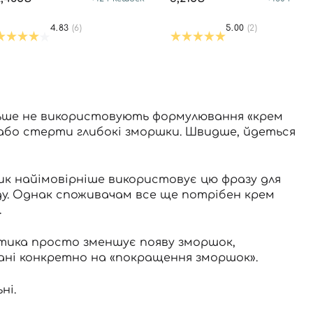
4.83
(6)
5.00
(2)
льше не використовують формулювання «крем
 або стерти глибокі зморшки. Швидше, йдеться
ик найімовірніше використовує цю фразу для
ду. Однак споживачам все ще потрібен крем
.
метика просто зменшує появу зморшок,
вані конкретно на «покращення зморшок».
ні.