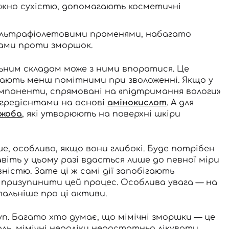
ажно сухістю, допомагають косметичні
 ультрафіолетовими променями, набагато
мами проти зморшок.
льним складом може з ними впоратися. Це
, стають менш помітними при зволоженні. Якщо у
компоненти, спрямовані на «підтримання вологи»
гредієнтами на основі
амінокислот
. А для
жоба
, які утворюють на поверхні шкіри
, особливо, якщо вони глибокі. Буде потрібен
іть у цьому разі вдасться лише до певної міри
ністю. Зате ці ж самі дії запобігають
призупинити цей процес. Особлива увага — на
тальніше про ці активи.
п. Багато хто думає, що мімічні зморшки — це
жаль, мімічні недоліки недостатньо лікувати