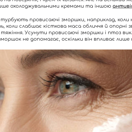
ише охолоджувальними кремами та іншою
антиві
Ви ще не додали товари у кошик
Відправляючи форму для авторизації/реєстрації ви
 турбують провисаючі зморшки, наприклад, коли 
приймаєте умови
Угоди користувача
, коли слабшає кісткова маса обличчя й опорні зв
 тяжіння. Усунути провисаючі зморшки і птоз в
Далі
зморшок не допомагає, оскільки він впливає лише 
Увійти за допомогою e-mail