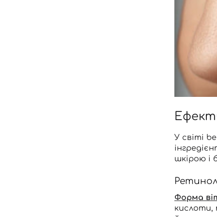
Ефекти
У світі b
інгредієн
шкірою і 
Ретино
Форма ві
кислоти,