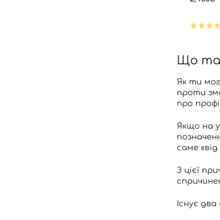
Що так
Як ти мо
проти зм
про профі
Якщо на у
позначенн
саме «від
З цієї пр
спричинен
Існує два