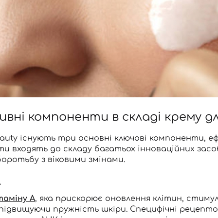
вні компоненти в складі крему д
eauty існують три основні ключові компоненти, ефе
ти входять до складу багатьох інноваційних засо
боротьбу з віковими змінами.
л
таміну A
, яка прискорює оновлення клітин, стиму
 підвищуючи пружність шкіри. Специфічні рецеп