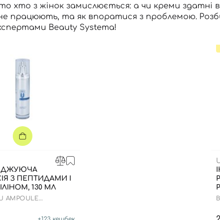
ато хто з жінок замислюється: а чи креми здатні 
не працюють, та як впоратися з проблемою. Роз
кспертами Beauty Systema!
ОДЖУЮЧА
ІЯ З ПЕПТИДАМИ І
ЛІНОМ, 130 МЛ
 U AMPOULE
B
ON
+
123
кешбек