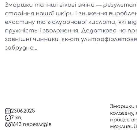
Зморшки та інші вікові зміни — результа
старіння нашої шкіри і зниження вироблен
Всі то
еластину та гіалуронової кислоти, які від
гієни
пружність і зволоження. Додатково на п
зовнішні чинники, як-от ультрафіолетов
забрудне...
Зморшки т
23.06.2025
колагену,
7 хв.
процес вп
1643 переглядів
можливий 