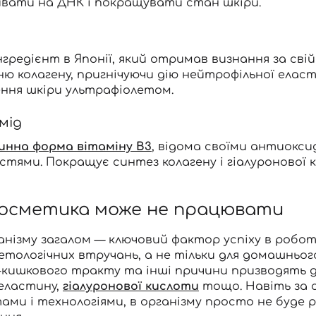
ивати на ДНК і покращувати стан шкіри.
гредієнт в Японії, який отримав визнання за сві
ю колагену, пригнічуючи дію нейтрофільної еласт
ння шкіри ультрафіолетом.
мід
инна форма вітаміну B3
, відома своїми антиок
стями. Покращує синтез колагену і гіалуроново
косметика може не працювати
нізму загалом — ключовий фактор успіху в роботі
етологічних втручань, а не тільки для домашньог
кишкового тракту та інші причини призводять до
 еластину,
гіалуронової кислоти
тощо. Навіть за 
ми і технологіями, в організму просто не буде рес