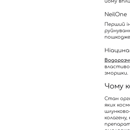
йому впл
NeilOne
Перший ін
руйнуванн
пошкодже
Ніацина
Водорозч
властиво
зморшки.
Чому 
Стан орга
яких косм
шлунково-
колагену,
препарата