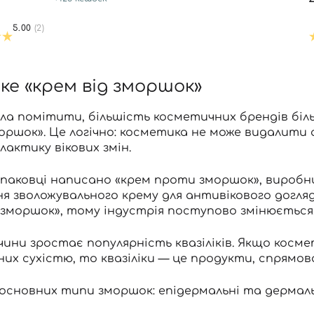
5.00
(2)
е «крем від зморшок»
гла помітити, більшість косметичних брендів бі
оршок». Це логічно: косметика не може видалити
лактику вікових змін.
паковці написано «крем проти зморшок», виробн
я зволожувального крему для антивікового догля
 зморшок», тому індустрія поступово змінюється
ичини зростає популярність квазіліків. Якщо кос
их сухістю, то квазіліки — це продукти, спрямо
 основних типи зморшок: епідермальні та дермаль