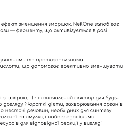
й ефект зменшення зморшок. NeilOne запобігає
ази — ферменту, що активізується в разі
сидантними та протизапальними
ї кислоти, що допомагає ефективно зменшувати
 зі шкірою. Це визначальний фактор для будь-
о догляду. Жорсткі дієти, захворювання органів
 нестачі речовин, необхідних для синтезу
сильної стимуляції найпередовішими
урсів для відповідної реакції у вигляді