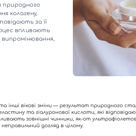
Для обличчя
т природного
СПФ захист для дітей
ня колагену,
вари
Для зони повік
повідають за її
роцес впливають
е випромінювання,
а інші вікові зміни — результат природного ста
 еластину та гіалуронової кислоти, які відповідаю
ливають зовнішні чинники, як-от ультрафіолетов
неправильний догляд в цілому.