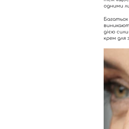
одними л
Багатьох
виникають
дією сили
крем для 