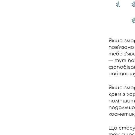
Якщо змор
пов’язано
тебе з’яв
— тут по
«запобіг
найтоншу 
Якщо змор
крем з хо
поліпшити
подальшо
косметик
Що стосує
теж «щось