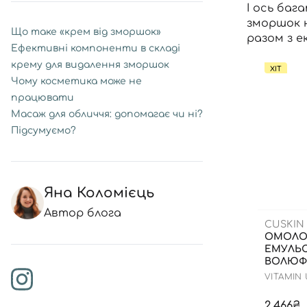
І ось баг
зморшок 
Що таке «крем від зморшок»
разом з е
Ефективні компоненти в складі
крему для видалення зморшок
ХІТ
Чому косметика може не
працювати
Масаж для обличчя: допомагає чи ні?
Підсумуємо?
Яна Коломієць
Автор блога
CUSKIN
ОМОЛ
ЕМУЛЬС
ВОЛЮФІ
VITAMIN
EMULSI
2,466₴