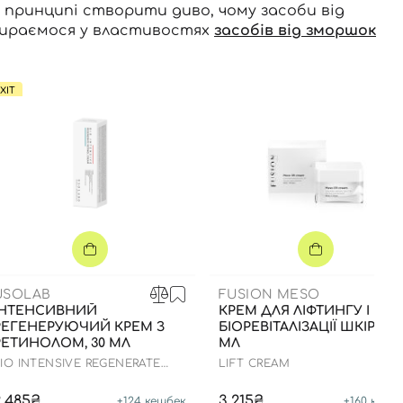
в принципі створити диво, чому засоби від
бираємося у властивостях
засобів від зморшок
ХІТ
USOLAB
FUSION MESO
ІНТЕНСИВНИЙ
КРЕМ ДЛЯ ЛІФТИНГУ І
РЕГЕНЕРУЮЧИЙ КРЕМ З
БІОРЕВІТАЛІЗАЦІЇ ШКІРИ, 5
РЕТИНОЛОМ, 30 МЛ
МЛ
IO INTENSIVE REGENERATE
LIFT CREAM
RETINOL CREAM
2,485₴
3,215₴
+
124
кешбек
+
160
кешб