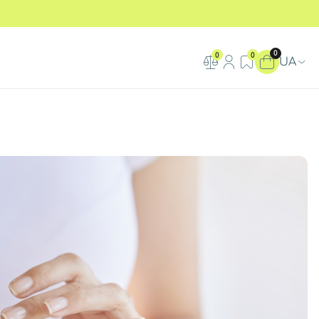
0
0
0
UA