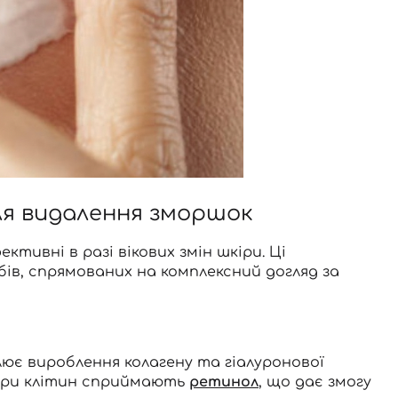
ля видалення зморшок
ктивні в разі вікових змін шкіри. Ці
бів, спрямованих на комплексний догляд за
лює вироблення колагену та гіалуронової
тори клітин сприймають
ретинол
, що дає змогу