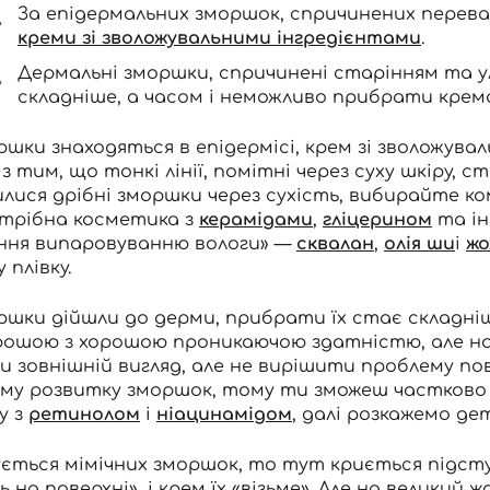
За епідермальних зморшок, спричинених перев
креми зі зволожувальними інгредієнтами
.
Дермальні зморшки, спричинені старінням та
складніше, а часом і неможливо прибрати кре
шки знаходяться в епідермісі, крем зі зволожува
 з тим, що тонкі лінії, помітні через суху шкіру
илися дрібні зморшки через сухість, вибирайте 
трібна косметика з
керамідами
,
гліцерином
та ін
ання випаровуванню вологи» —
сквалан
,
олія ши
і
жо
плівку.
шки дійшли до дерми, прибрати їх стає складніше
рошою з хорошою проникаючою здатністю, але нав
 зовнішній вигляд, але не вирішити проблему пов
Вхід
Реєстрація
му розвитку зморшок, тому ти зможеш частково 
у з
ретинолом
і
ніацинамідом
, далі розкажемо де
Номер телефону
ться мімічних зморшок, то тут криється підсту
 на поверхні», і крем їх «візьме». Але на великий 