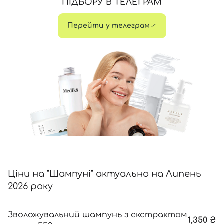
ПІДБОРУ В ТЕЛЕГРАМ
Перейти у телеграм
Відправляючи форму для авторизації/реєстрації ви
приймаєте умови
Угоди користувача
Далі
Увійти за допомогою e-mail
Ціни на "Шампуні" актуально на Липень
2026 року
Зволожувальний шампунь з екстрактом
1,350
₴