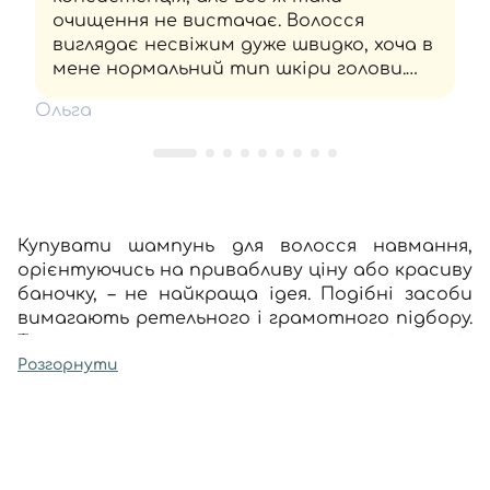
очищення не вистачає. Волосся
виглядає несвіжим дуже швидко, хоча в
мене нормальний тип шкіри голови.
Продукт радше для тих, хто не лише
Ольга
має фарбовану довжину, а й дуже суху
шкіру.
Купувати шампунь для волосся навмання,
орієнтуючись на привабливу ціну або красиву
баночку, – не найкраща ідея. Подібні засоби
вимагають ретельного і грамотного підбору.
Тільки так вони зможуть на сто відсотків
виконати своє завдання – очистити від
Розгорнути
забруднень волосся, підтримати тонус
шкіри голови, захистити вашу шевелюру від
негативних впливів ззовні.
Повний асортимент продуктів для різних