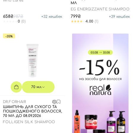
Who cares
МЛ
EG ENERGIZZANTE SHAMPOO
658₴
987₴
799₴
+
32
кешбек
+
39
кешбек
0
(0)
4.00
(1)
-35%
70 мл
DR.FORHAIR
ШАМПУНЬ ДЛЯ СУХОГО ТА
ПОШКОДЖЕНОГО ВОЛОССЯ,
70 МЛ ДО 08.09.2026
FOLLIGEN SILK SHAMPOO