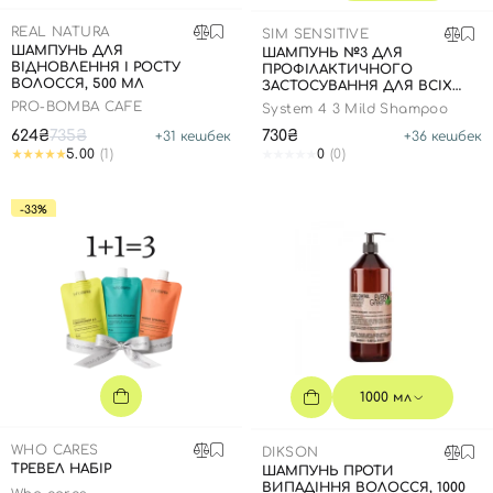
SPF-засоби з тоном
Точкові від прищів
SPF для волосся
Для дітей
REAL NATURA
Креми для тіла з SPF
Мініатюри
Спеціальний догляд
Дезодоранти
SIM SENSITIVE
ШАМПУНЬ ДЛЯ
ШАМПУНЬ №3 ДЛЯ
ВІДНОВЛЕННЯ І РОСТУ
ПРОФІЛАКТИЧНОГО
Карбоксітерапія
Для дітей
Засоби для інтимної гігієни
ВОЛОССЯ, 500 МЛ
ЗАСТОСУВАННЯ ДЛЯ ВСІХ
ТИПІВ ВОЛОССЯ, 250 МЛ
PRO-BOMBA CAFE
Бʼюті гаджети
Для чоловіків
Автозасмага для тіла
System 4 3 Mild Shampoo
624₴
735₴
730₴
+
31
кешбек
+
36
кешбек
Автозасмага
5.00
(1)
0
(0)
Набори
-33%
Шия і декольте
Для чоловіків
Для дітей
1000 мл
WHO CARES
DIKSON
ТРЕВЕЛ НАБІР
ШАМПУНЬ ПРОТИ
ВИПАДІННЯ ВОЛОССЯ, 1000