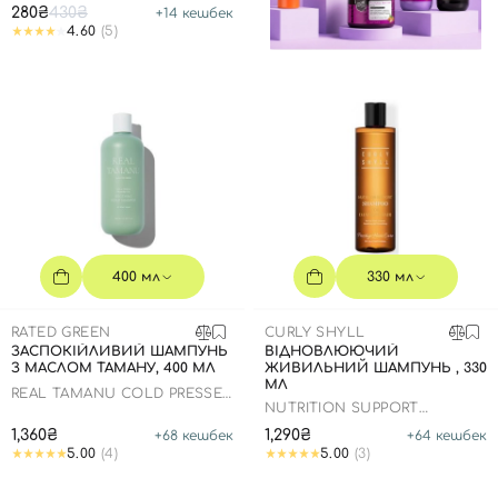
280₴
430₴
+
14
кешбек
4.60
(5)
400 мл
330 мл
RATED GREEN
CURLY SHYLL
ЗАСПОКІЙЛИВИЙ ШАМПУНЬ
ВІДНОВЛЮЮЧИЙ
З МАСЛОМ ТАМАНУ, 400 МЛ
ЖИВИЛЬНИЙ ШАМПУНЬ , 330
МЛ
REAL TAMANU COLD PRESSED
NUTRITION SUPPORT
TAMANU OIL SOOTHING
SHAMPOO
SCALP SHAMPOO
1,360₴
1,290₴
+
68
кешбек
+
64
кешбек
5.00
(4)
5.00
(3)