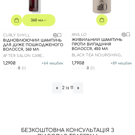
360 мл
ANILLO
CURLY SHYLL
ЖИВИЛЬНИЙ ШАМПУНЬ
ВІДНОВЛЮЮЧИЙ ШАМПУНЬ
ПРОТИ ВИПАДІННЯ
ДЛЯ ДУЖЕ ПОШКОДЖЕНОГО
ВОЛОССЯ, 450 МЛ
ВОЛОССЯ, 360 МЛ
BLACK TEA NOURISHING
AFTER SALON CARE
SCALP SHAMPOO
SHAMPOO
1,290₴
1,790₴
+
64
кешбек
+
89
кешбек
0
(0)
0
(0)
2 із 11
«
»
Вхід
Реєстрація
Номер телефону
БЕЗКОШТОВНА КОНСУЛЬТАЦІЯ З