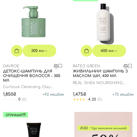
300 мл
400 мл
DAVROE
RATED GREEN
ДЕТОКС-ШАМПУНЬ ДЛЯ
ЖИВИЛЬНИЙ ШАМПУНЬ З
ОЧИЩЕННЯ ВОЛОССЯ - 300
МАСЛОМ ШИ, 400 МЛ
МЛ
REAL SHEA NOURISHING
Curlicue Cleansing Clay
SHAMPOO
Shampoo
1,850₴
1,475₴
+
92
кешбек
+
73
кешбек
0
(0)
4.20
(5)
ОТРИМАЙ