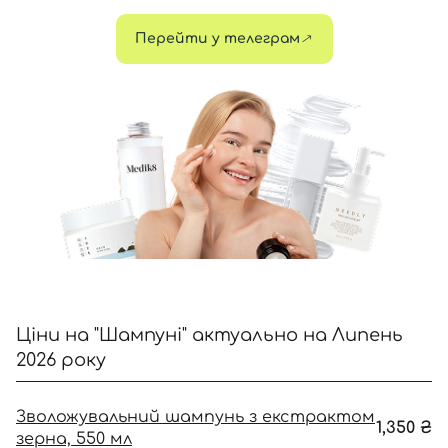
Перейти у телеграм
Відправляючи форму для авторизації/реєстрації ви
приймаєте умови
Угоди користувача
Далі
Увійти за допомогою e-mail
Ціни на "Шампуні" актуально на Липень
2026 року
Зволожувальний шампунь з екстрактом
1,350
₴
зерна, 550 мл