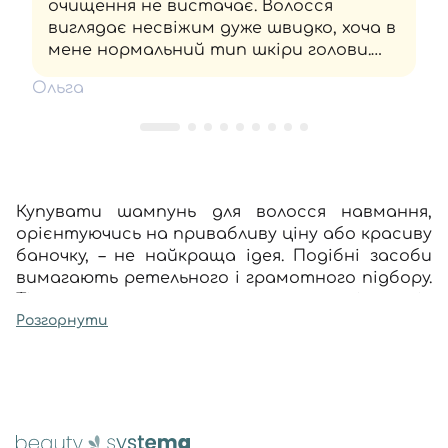
очищення не вистачає. Волосся
виглядає несвіжим дуже швидко, хоча в
мене нормальний тип шкіри голови.
Продукт радше для тих, хто не лише
Ольга
має фарбовану довжину, а й дуже суху
шкіру.
Купувати шампунь для волосся навмання,
орієнтуючись на привабливу ціну або красиву
баночку, – не найкраща ідея. Подібні засоби
вимагають ретельного і грамотного підбору.
Тільки так вони зможуть на сто відсотків
виконати своє завдання – очистити від
Розгорнути
забруднень волосся, підтримати тонус
шкіри голови, захистити вашу шевелюру від
негативних впливів ззовні.
Повний асортимент продуктів для різних