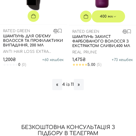
400 мл
RATED GREEN
RATED GREEN
ШАМПУНЬ ДЛЯ ОБ’ЄМУ
ШАМПУНЬ ЗАХИСТ
ВОЛОССЯ ТА ПРОФІЛАКТИКИ
ФАРБОВАНОГО ВОЛОССЯ З
ВИПАДІННЯ, 200 МЛ
ЕКСТРАКТОМ СЛИВИ,400 МЛ
ANTI HAIR LOSS EXTRA
REAL PRUNE
VOLUME SHAMPOO
1,200₴
1,475₴
+
60
кешбек
+
73
кешбек
0
(0)
5.00
(5)
4 із 11
«
»
Вхід
Реєстрація
Номер телефону
БЕЗКОШТОВНА КОНСУЛЬТАЦІЯ З
ПІДБОРУ В ТЕЛЕГРАМ