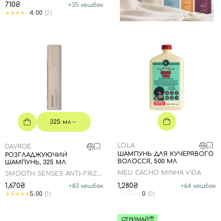
710₴
+
35
кешбек
4.00
(2)
325 мл
LOLA
DAVROE
ШАМПУНЬ ДЛЯ КУЧЕРЯВОГО
РОЗГЛАДЖУЮЧИЙ
ВОЛОССЯ, 500 МЛ
ШАМПУНЬ, 325 МЛ
MEU CACHO MINHA VIDA
SMOOTH SENSES ANTI-FRIZZ
SHAMPOO
1,670₴
1,280₴
+
83
кешбек
+
64
кешбек
5.00
(1)
0
(0)
ОТРИМАЙ