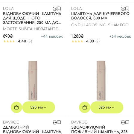
SPF-засоби з тоном
Точкові від прищів
SPF для волосся
Для дітей
LOLA
LOLA
Креми для тіла з SPF
Мініатюри
Спеціальний догляд
Дезодоранти
ВІДНОВЛЮЮЧИЙ ШАМПУНЬ
ШАМПУНЬ ДЛЯ КУЧЕРЯВОГО
ДЛЯ ЩОДЕННОГО
ВОЛОССЯ, 500 МЛ
Карбоксітерапія
Для дітей
Засоби для інтимної гігієни
ЗАСТОСУВАННЯ, 250 МЛ ДО
ONDULADOS INC. SHAMPOO
12.2026
MORTE SUBITA HIDRATANTE
Бʼюті гаджети
Для чоловіків
Автозасмага для тіла
SHAMPOO
890₴
1,280₴
+
44
кешбек
+
64
кешбек
Автозасмага
4.40
(5)
4.00
(2)
Набори
Шия і декольте
Для чоловіків
Для дітей
325 мл
325 мл
DAVROE
DAVROE
ДЕЛІКАТНИЙ
ЗВОЛОЖУЮЧИЙ
ВІДНОВЛЮЮЧИЙ ШАМПУНЬ,
ПОЖИВНИЙ ШАМПУНЬ, 325