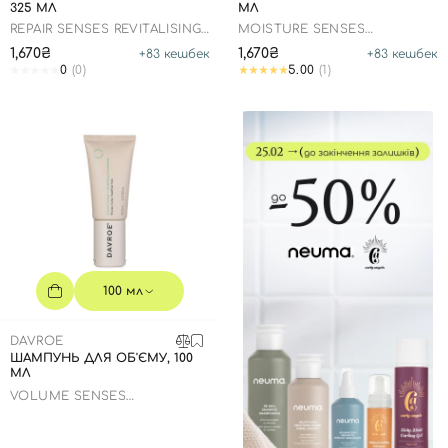
325 МЛ
МЛ
REPAIR SENSES REVITALISING
MOISTURE SENSES
SHAMPOO
HYDRATING SHAMPOO
1,670₴
1,670₴
+
83
кешбек
+
83
кешбек
0
(0)
5.00
(1)
100 мл
DAVROE
ШАМПУНЬ ДЛЯ ОБ'ЄМУ, 100
МЛ
VOLUME SENSES
AMPLIFYING SHAMPOO