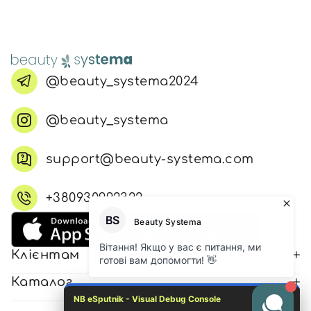
@beauty_systema2024
@beauty_systema
support@beauty-systema.com
+380930992322
Клієнтам
Каталог
NB eSputnik - Visual Debug Console