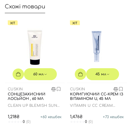
Схожі товари
ХІТ
ХІТ
60 мл
45 мл
CUSKIN
CUSKIN
СОНЦЕЗАХИСНИЙ
КОРИГУЮЧИЙ СС-КРЕМ ІЗ
ЛОСЬЙОН , 60 МЛ
ВІТАМІНОМ U, 45 МЛ
CLEAN UP BLEMISH SUN
VITAMIN U CC CREAM
LOTION SPF 50+ PA++++
SPF38+ РА+++
1,218₴
1,476₴
+
60
кешбек
+
73
кешбек
0
(0)
0
(0)