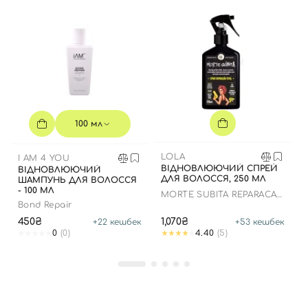
Вхід
Реєстрація
100 мл
LOLA
I AM 4 YOU
Номер телефону
ВІДНОВЛЮЮЧИЙ СПРЕЙ
ВІДНОВЛЮЮЧИЙ
ДЛЯ ВОЛОССЯ, 250 МЛ
ШАМПУНЬ ДЛЯ ВОЛОССЯ
- 100 МЛ
MORTE SUBITA REPARACAO
TOTAL
Bond Repair
450₴
1,070₴
+
22
кешбек
+
53
кешбек
Відправляючи форму для авторизації/реєстрації ви
0
(0)
4.40
(5)
приймаєте умови
Угоди користувача
Далі
Увійти за допомогою e-mail